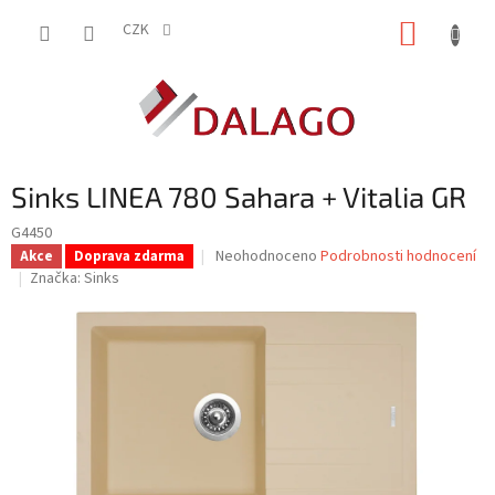
Přejít
NÁKUP
na
CZK
obsah
KOŠÍK
Sinks LINEA 780 Sahara + Vitalia GR
G4450
Průměrné
Neohodnoceno
Podrobnosti hodnocení
Akce
Doprava zdarma
hodnocení
Značka:
Sinks
produktu
je
0,0
z
5
hvězdiček.