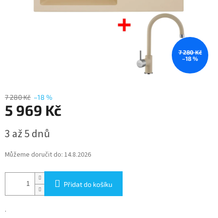
7 280 Kč
–18 %
7 280 Kč
–18 %
5 969 Kč
Měrná
3 až 5 dnů
cena:
Můžeme doručit do:
14.8.2026
Přidat do košíku
.