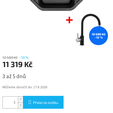
12 580 Kč
–10 %
12 580 Kč
–10 %
11 319 Kč
Měrná
3 až 5 dnů
cena:
Můžeme doručit do:
17.8.2026
Přidat do košíku