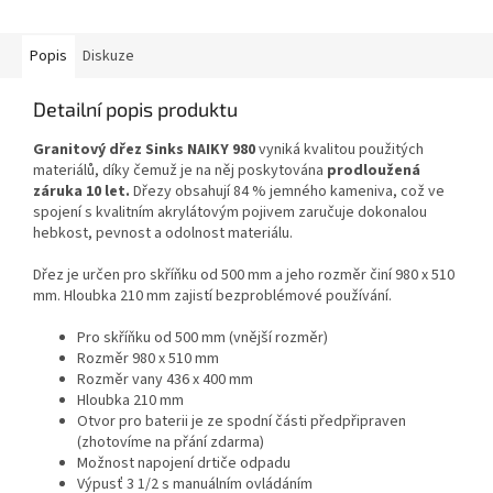
Popis
Diskuze
Detailní popis produktu
Granitový dřez Sinks NAIKY 980
vyniká kvalitou použitých
materiálů, díky čemuž je na něj poskytována
prodloužená
záruka 10 let.
Dřezy obsahují 84 % jemného kameniva, což ve
spojení s kvalitním akrylátovým pojivem zaručuje dokonalou
hebkost, pevnost a odolnost materiálu.
Dřez je určen pro skříňku od 500 mm a jeho rozměr činí 980 x 510
mm. Hloubka 210 mm zajistí bezproblémové používání.
Pro skříňku od 500 mm (vnější rozměr)
Rozměr 980 x 510 mm
Rozměr vany 436 x 400 mm
Hloubka 210 mm
Otvor pro baterii je ze spodní části předpřipraven
(zhotovíme na přání zdarma)
Možnost napojení drtiče odpadu
Výpusť 3 1/2 s manuálním ovládáním