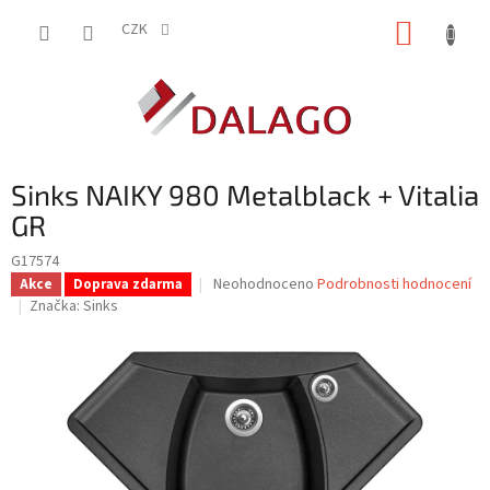
Přejít
NÁKUP
na
CZK
obsah
KOŠÍK
Sinks NAIKY 980 Metalblack + Vitalia
GR
G17574
Průměrné
Neohodnoceno
Podrobnosti hodnocení
Akce
Doprava zdarma
hodnocení
Značka:
Sinks
produktu
je
0,0
z
5
hvězdiček.