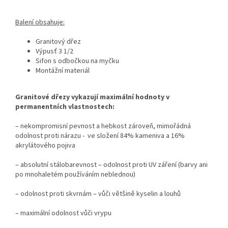
Balení obsahuje:
Granitový dřez
Výpusť 3 1/2
Sifon s odbočkou na myčku
Montážní materiál
Granitové dřezy vykazují maximální hodnoty v
permanentních vlastnostech:
– nekompromisní pevnost a hebkost zároveň, mimořádná
odolnost proti nárazu - ve složení 84% kameniva a 16%
akrylátového pojiva
– absolutní stálobarevnost – odolnost proti UV záření (barvy ani
po mnohaletém používáním neblednou)
– odolnost proti skvrnám – vůči většině kyselin a louhů
– maximální odolnost vůči vrypu