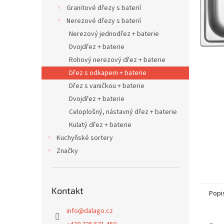
n
Granitové dřezy s baterií
e
Nerezové dřezy s baterií
l
Nerezový jednodřez + baterie
Dvojdřez + baterie
Rohový nerezový dřez + baterie
Dřez s odkapem + baterie
Dřez s vaničkou + baterie
Dvojdřez + baterie
Celoplošný, nástavný dřez + baterie
Kulatý dřez + baterie
Kuchyňské sortery
Značky
Kontakt
Popi
info
@
dalago.cz