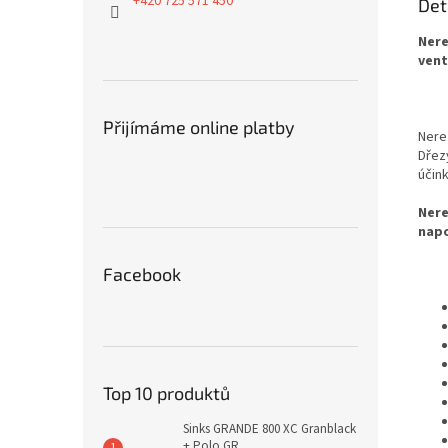
+420 725 571 450
Det
Nere
vent
Přijímáme online platby
Nere
Dřez
účin
Nere
napo
Facebook
Top 10 produktů
Sinks GRANDE 800 XC Granblack
+ Polo GR