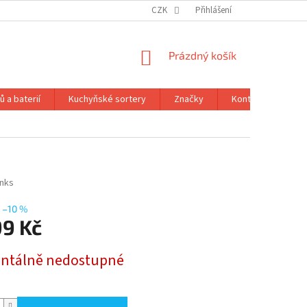
CZK
Přihlášení
NÁKUPNÍ
Prázdný košík
KOŠÍK
 a baterií
Kuchyňské sortery
Značky
Kontakty
Ob
inks
–10 %
99 Kč
tálně nedostupné