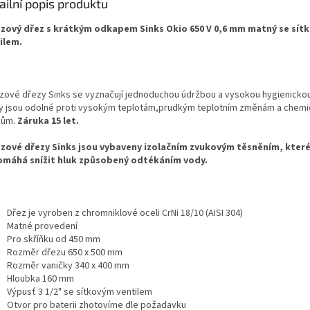
ailní popis produktu
zový dřez s krátkým odkapem Sinks Okio 650 V 0,6 mm matný se sít
ilem.
zové dřezy Sinks se vyznačují jednoduchou údržbou a vysokou hygienickou
y jsou odolné proti vysokým teplotám,prudkým teplotním změnám a chem
kům.
Záruka 15 let.
zové dřezy Sinks jsou vybaveny izolačním zvukovým těsněním, kter
máhá snížit hluk způsobený odtékáním vody.
Dřez je vyroben z chromniklové oceli CrNi 18/10 (AISI 304)
Matné provedení
Pro skříňku od 450 mm
Rozměr dřezu 650 x 500 mm
Rozměr vaničky 340 x 400 mm
Hloubka 160 mm
Výpusť 3 1/2" se sítkovým ventilem
Otvor pro baterii zhotovíme dle požadavku