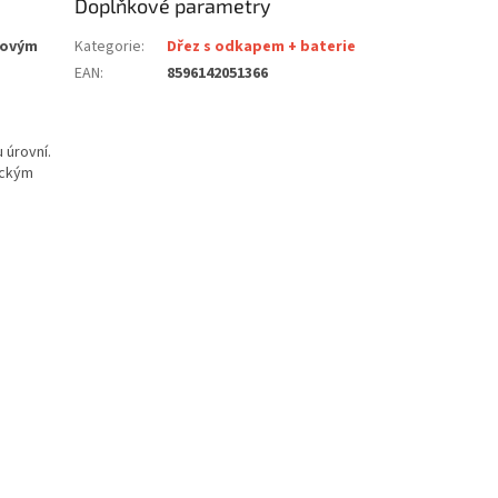
Doplňkové parametry
kovým
Kategorie
:
Dřez s odkapem + baterie
EAN
:
8596142051366
 úrovní.
ickým
é