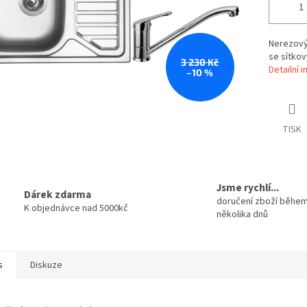
Nerezový
se sítkov
3 230 Kč
Detailní 
–10 %
TISK
Jsme rychlí...
Dárek zdarma
doručení zboží běhe
K objednávce nad 5000kč
několika dnů
s
Diskuze