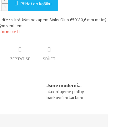
Přidat do košíku
 dřez s krátkým odkapem Sinks Okio 650 V 0,6 mm matný
ým ventilem.
informace
ZEPTAT SE
SDÍLET
Jsme moderní...
m
akceptujeme platby
bankovními kartami