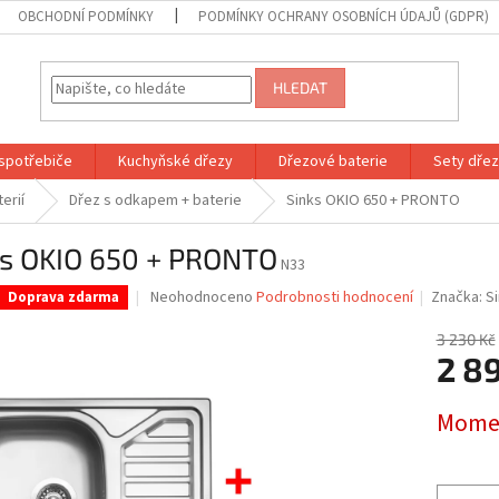
OBCHODNÍ PODMÍNKY
PODMÍNKY OCHRANY OSOBNÍCH ÚDAJŮ (GDPR)
HLEDAT
spotřebiče
Kuchyňské dřezy
Dřezové baterie
Sety dřezů
erií
Dřez s odkapem + baterie
Sinks OKIO 650 + PRONTO
ks OKIO 650 + PRONTO
N33
Průměrné
Neohodnoceno
Podrobnosti hodnocení
Značka:
S
Doprava zdarma
hodnocení
produktu
3 230 Kč
je
2 8
0,0
z
Měrná
Momen
5
cena:
hvězdiček.