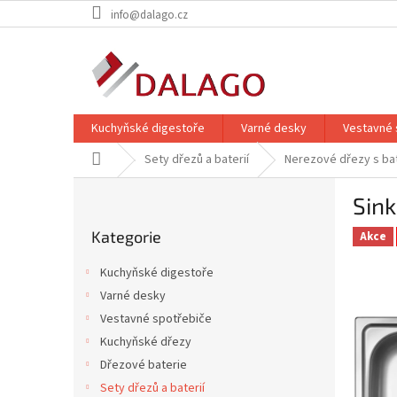
Přejít
info@dalago.cz
na
obsah
Kuchyňské digestoře
Varné desky
Vestavné 
Domů
Sety dřezů a baterií
Nerezové dřezy s bat
P
Sin
o
Přeskočit
s
Kategorie
kategorie
Akce
t
r
Kuchyňské digestoře
a
Varné desky
n
Vestavné spotřebiče
n
í
Kuchyňské dřezy
p
Dřezové baterie
a
Sety dřezů a baterií