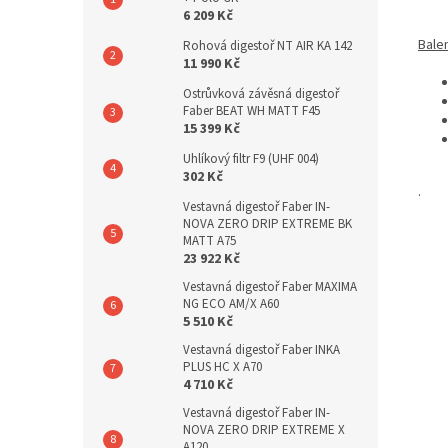
6 209 Kč
Bale
Rohová digestoř NT AIR KA 142
11 990 Kč
Ostrůvková závěsná digestoř
Faber BEAT WH MATT F45
15 399 Kč
Uhlíkový filtr F9 (UHF 004)
302 Kč
.
Vestavná digestoř Faber IN-
NOVA ZERO DRIP EXTREME BK
MATT A75
23 922 Kč
Vestavná digestoř Faber MAXIMA
NG ECO AM/X A60
5 510 Kč
Vestavná digestoř Faber INKA
PLUS HC X A70
4 710 Kč
Vestavná digestoř Faber IN-
NOVA ZERO DRIP EXTREME X
A120