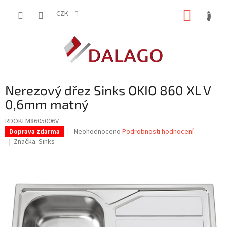
Přejít
NÁKUP
na
CZK
obsah
KOŠÍK
Nerezový dřez Sinks OKIO 860 XL V
0,6mm matný
RDOKLM8605006V
Průměrné
Neohodnoceno
Podrobnosti hodnocení
Doprava zdarma
hodnocení
Značka:
Sinks
produktu
je
0,0
z
5
hvězdiček.