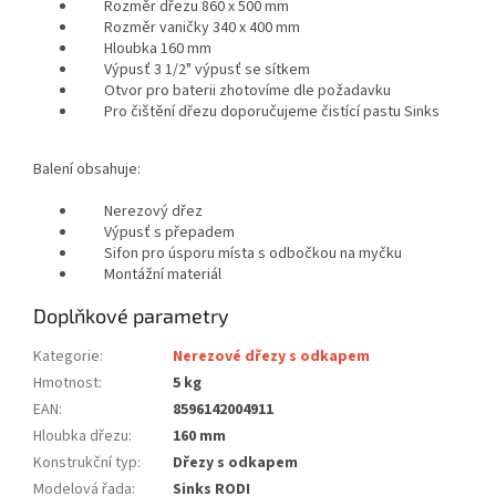
Rozměr dřezu 860 x 500 mm
Rozměr vaničky 340 x 400 mm
Hloubka 160 mm
Výpusť 3 1/2" výpusť se sítkem
Otvor pro baterii zhotovíme dle požadavku
Pro čištění dřezu doporučujeme čistící pastu Sinks
Balení obsahuje:
Nerezový dřez
Výpusť s přepadem
Sifon pro úsporu místa s odbočkou na myčku
Montážní materiál
Doplňkové parametry
Kategorie
:
Nerezové dřezy s odkapem
Hmotnost
:
5 kg
EAN
:
8596142004911
Hloubka dřezu
:
160 mm
Konstrukční typ
:
Dřezy s odkapem
Modelová řada
:
Sinks RODI