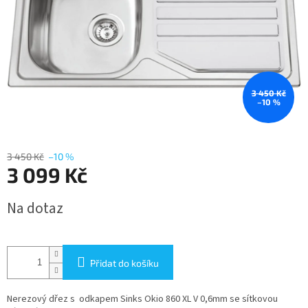
3 450 Kč
–10 %
3 450 Kč
–10 %
3 099 Kč
Měrná
Na dotaz
cena:
Přidat do košíku
Nerezový dřez s odkapem Sinks Okio 860 XL V 0,6mm se sítkovou