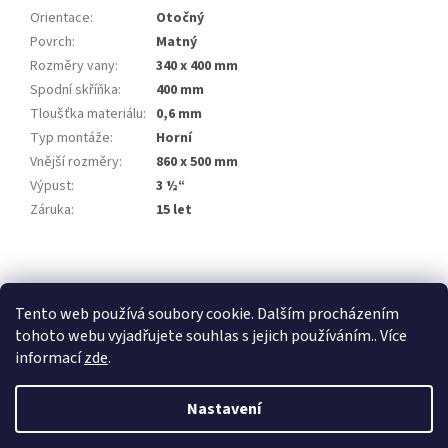
Orientace
:
Otočný
Povrch
:
Matný
Rozměry vany
:
340 x 400 mm
Spodní skříňka
:
400 mm
Tloušťka materiálu
:
0,6 mm
Typ montáže
:
Horní
Vnější rozměry
:
860 x 500 mm
Výpust
:
3 ½“
Záruka
:
15 let
Z
á
stavební pouzdra ECLISSE
stavební pouzdra JAP
p
Tento web používá soubory cookie. Dalším procházením
stavební pouzdra SCRIGNO
a
tohoto webu vyjadřujete souhlas s jejich používáním.. Více
t
informací
zde
.
í
Nastavení
Vytvořil Shoptet