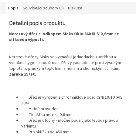
Popis
Související soubory (3)
Diskuze
Detailní popis produktu
Nerezový dřez s odkapem Sinks Okio 860 XL V 0,6mm se
sítkovou výpustí.
Nerezové dřezy Sinks se vyznačují jednoduchou údržbou a
vysokou hygienickou úrovní. Dřezy jsou odolné proti vysokým
teplotám, prudkým teplotním změnám a chemickým účinkům.
Záruka 15 let.
Dřez je vyroben z chromniklové oceli CrNi 18/10 (AISI
304)
Matné provedení
Tloušťka nerezu 0,6 mm
Dřez je otočný - možné použít jako levou i pravou
variantu
Pro skříňku od 450 mm