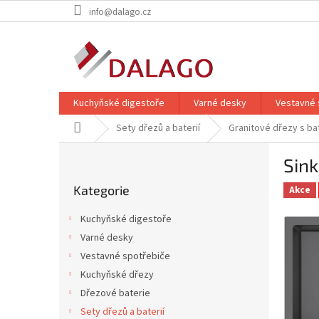
Přejít
info@dalago.cz
na
obsah
Kuchyňské digestoře
Varné desky
Vestavné 
Domů
Sety dřezů a baterií
Granitové dřezy s bat
P
Sink
o
Přeskočit
s
Kategorie
kategorie
Akce
t
r
Kuchyňské digestoře
a
Varné desky
n
Vestavné spotřebiče
n
í
Kuchyňské dřezy
p
Dřezové baterie
a
Sety dřezů a baterií