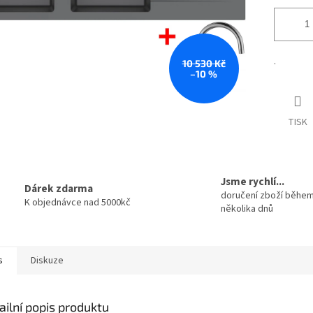
.
10 530 Kč
–10 %
TISK
Jsme rychlí...
Dárek zdarma
doručení zboží běhe
K objednávce nad 5000kč
několika dnů
s
Diskuze
ailní popis produktu