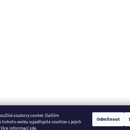
užívá soubory cookie. Dalším
tavební pouzdra ECLISSE
stavební pouzdra JAP
stavební pouzdra SCRIG
Odmítnout
tohoto webu vyjadřujete souhlas s jejich
 Více informací
zde
.