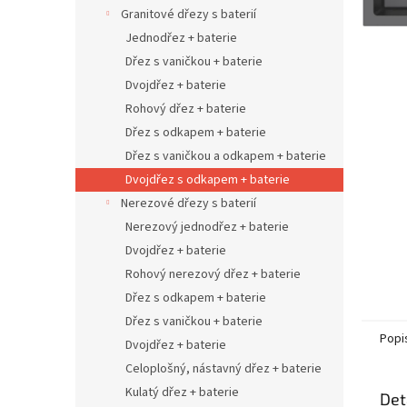
n
Granitové dřezy s baterií
e
Jednodřez + baterie
l
Dřez s vaničkou + baterie
Dvojdřez + baterie
Rohový dřez + baterie
Dřez s odkapem + baterie
Dřez s vaničkou a odkapem + baterie
Dvojdřez s odkapem + baterie
Nerezové dřezy s baterií
Nerezový jednodřez + baterie
Dvojdřez + baterie
Rohový nerezový dřez + baterie
Dřez s odkapem + baterie
Dřez s vaničkou + baterie
Popi
Dvojdřez + baterie
Celoplošný, nástavný dřez + baterie
Kulatý dřez + baterie
Det