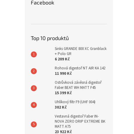
Facebook
Top 10 produktů
Sinks GRANDE 800 XC Granblack
+ Polo GR
6 209 Kč
Rohová digestoř NT AIR KA 142
11 990 Kč
Ostrůvková závěsná digestoř
Faber BEAT WH MATT F45
15 399 Kč
Uhlíkový filtr F9 (UHF 004)
302 Kč
Vestavná digestoř Faber IN-
NOVA ZERO DRIP EXTREME BK
MATT A75
23 922 Kč