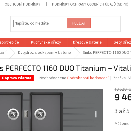
OBCHODNÍ PODMÍNKY
PODMÍNKY OCHRANY OSOBNÍCH ÚDAJŮ (GDPR)
HLEDAT
spotřebiče
Kuchyňské dřezy
Dřezové baterie
Sety dřezů
erií
Dvojdřez s odkapem + baterie
Sinks PERFECTO 1160 DUO Ti
s PERFECTO 1160 DUO Titanium + Vital
Průměrné
Neohodnoceno
Podrobnosti hodnocení
Značka:
S
Doprava zdarma
hodnocení
produktu
10 530 K
je
9 4
0,0
z
Měrná
3 až 5
5
cena:
hvězdiček.
Můžeme d