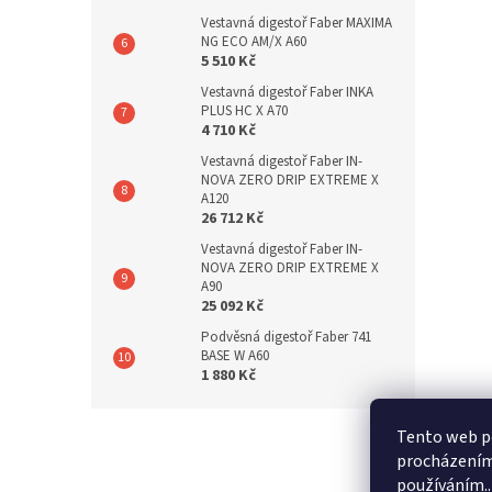
Vestavná digestoř Faber MAXIMA
NG ECO AM/X A60
5 510 Kč
Vestavná digestoř Faber INKA
PLUS HC X A70
4 710 Kč
Vestavná digestoř Faber IN-
NOVA ZERO DRIP EXTREME X
A120
26 712 Kč
Vestavná digestoř Faber IN-
NOVA ZERO DRIP EXTREME X
A90
25 092 Kč
Podvěsná digestoř Faber 741
BASE W A60
1 880 Kč
Z
Tento web po
á
s
procházením 
p
používáním..