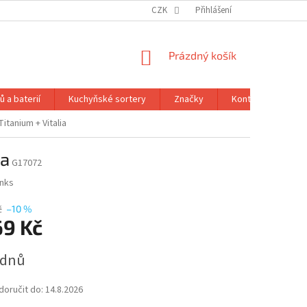
CZK
Přihlášení
NÁKUPNÍ
Prázdný košík
KOŠÍK
 a baterií
Kuchyňské sortery
Značky
Kontakty
Ob
tanium + Vitalia
ia
G17072
inks
č
–10 %
69 Kč
 dnů
oručit do:
14.8.2026