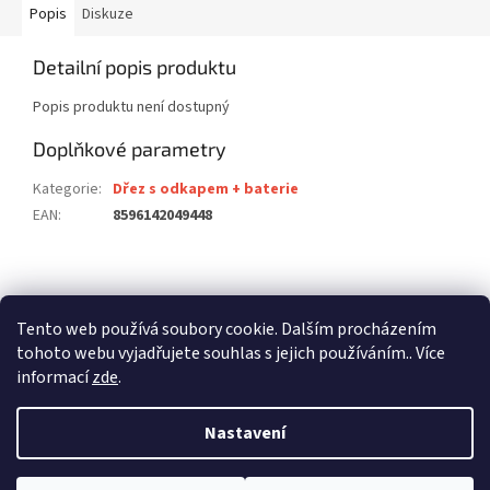
Popis
Diskuze
Detailní popis produktu
Popis produktu není dostupný
Doplňkové parametry
Kategorie
:
Dřez s odkapem + baterie
EAN
:
8596142049448
Z
á
stavební pouzdra ECLISSE
stavební pouzdra JAP
p
Tento web používá soubory cookie. Dalším procházením
stavební pouzdra SCRIGNO
a
tohoto webu vyjadřujete souhlas s jejich používáním.. Více
t
informací
zde
.
í
Nastavení
Vytvořil Shoptet