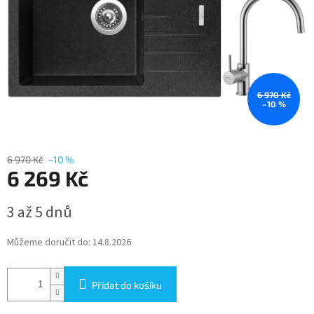
6 970 Kč
–10 %
6 970 Kč
–10 %
6 269 Kč
Měrná
3 až 5 dnů
cena:
Můžeme doručit do:
14.8.2026
Přidat do košíku