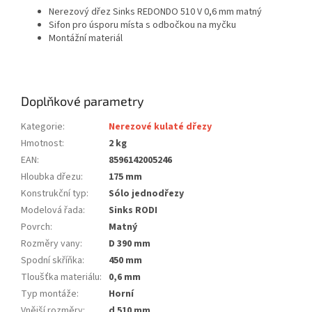
Nerezový dřez Sinks REDONDO 510 V 0,6 mm matný
Sifon pro úsporu místa s odbočkou na myčku
Montážní materiál
Doplňkové parametry
Kategorie
:
Nerezové kulaté dřezy
Hmotnost
:
2 kg
EAN
:
8596142005246
Hloubka dřezu
:
175 mm
Konstrukční typ
:
Sólo jednodřezy
Modelová řada
:
Sinks RODI
Povrch
:
Matný
Rozměry vany
:
D 390 mm
Spodní skříňka
:
450 mm
Tloušťka materiálu
:
0,6 mm
Typ montáže
:
Horní
Vnější rozměry
:
d 510 mm