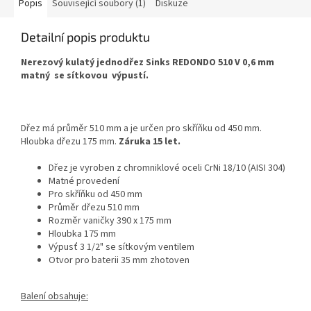
Popis
Související soubory (1)
Diskuze
Detailní popis produktu
Nerezový kulatý jednodřez Sinks REDONDO 510 V 0,6 mm
matný se sítkovou výpustí.
Dřez má průměr 510 mm a je určen pro skříňku od 450 mm.
Hloubka dřezu 175 mm.
Záruka 15 let.
Dřez je vyroben z chromniklové oceli CrNi 18/10 (AISI 304)
Matné provedení
Pro skříňku od 450 mm
Průměr dřezu 510 mm
Rozměr vaničky 390 x 175 mm
Hloubka 175 mm
Výpusť 3 1/2" se sítkovým ventilem
Otvor pro baterii 35 mm zhotoven
Balení obsahuje: