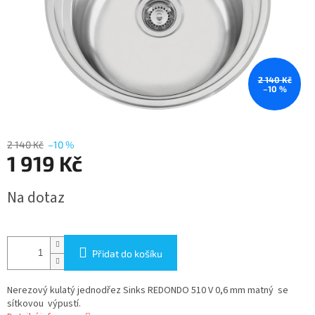
2 140 Kč
–10 %
2 140 Kč
–10 %
1 919 Kč
Měrná
Na dotaz
cena:
Přidat do košíku
Nerezový kulatý jednodřez Sinks REDONDO 510 V 0,6 mm matný se
sítkovou výpustí.