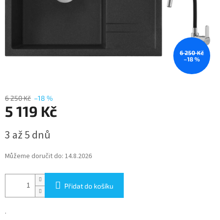
6 250 Kč
–18 %
6 250 Kč
–18 %
5 119 Kč
Měrná
3 až 5 dnů
cena:
Můžeme doručit do:
14.8.2026
Přidat do košíku
.