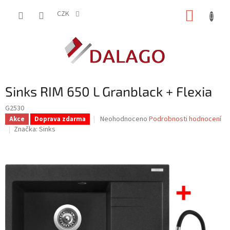
Přejít
NÁKUP
na
CZK
obsah
KOŠÍK
Sinks RIM 650 L Granblack + Flexia
G2530
Průměrné
Neohodnoceno
Podrobnosti hodnocení
Akce
Doprava zdarma
hodnocení
Značka:
Sinks
produktu
je
0,0
z
5
hvězdiček.