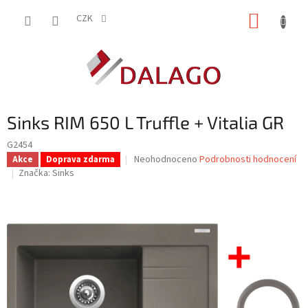
Přejít
NÁKUP
na
CZK
obsah
KOŠÍK
Sinks RIM 650 L Truffle + Vitalia GR
G2454
Průměrné
Neohodnoceno
Podrobnosti hodnocení
Akce
Doprava zdarma
hodnocení
Značka:
Sinks
produktu
je
0,0
z
5
hvězdiček.