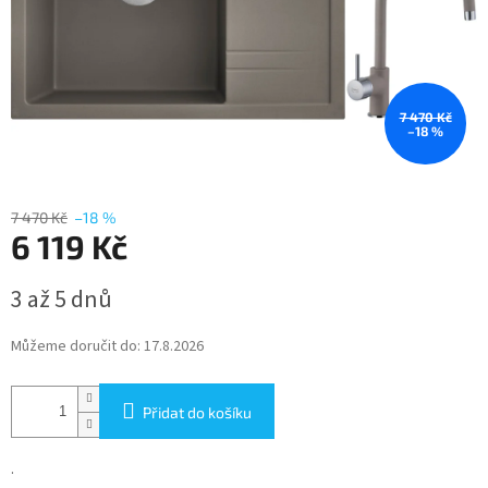
7 470 Kč
–18 %
7 470 Kč
–18 %
6 119 Kč
Měrná
3 až 5 dnů
cena:
Můžeme doručit do:
17.8.2026
Přidat do košíku
.