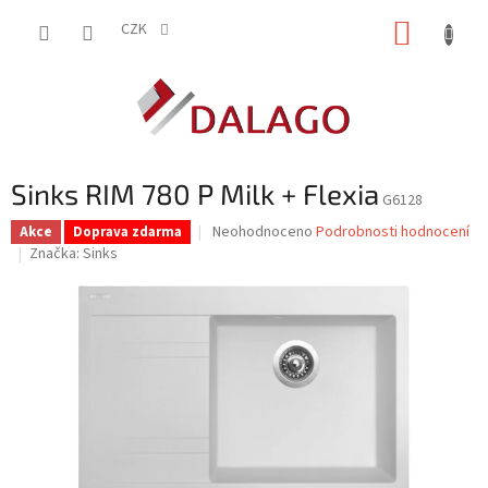
Přejít
NÁKUP
na
CZK
obsah
KOŠÍK
Sinks RIM 780 P Milk + Flexia
G6128
Průměrné
Neohodnoceno
Podrobnosti hodnocení
Akce
Doprava zdarma
hodnocení
Značka:
Sinks
produktu
je
0,0
z
5
hvězdiček.