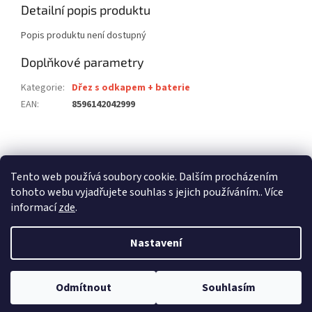
Detailní popis produktu
Popis produktu není dostupný
Doplňkové parametry
Kategorie
:
Dřez s odkapem + baterie
EAN
:
8596142042999
Z
á
stavební pouzdra ECLISSE
stavební pouzdra JAP
p
Tento web používá soubory cookie. Dalším procházením
stavební pouzdra SCRIGNO
a
tohoto webu vyjadřujete souhlas s jejich používáním.. Více
t
informací
zde
.
í
Nastavení
Vytvořil Shoptet
Odmítnout
Souhlasím
Copyright 2026
dalago.cz
. Všechna práva vyhrazena.