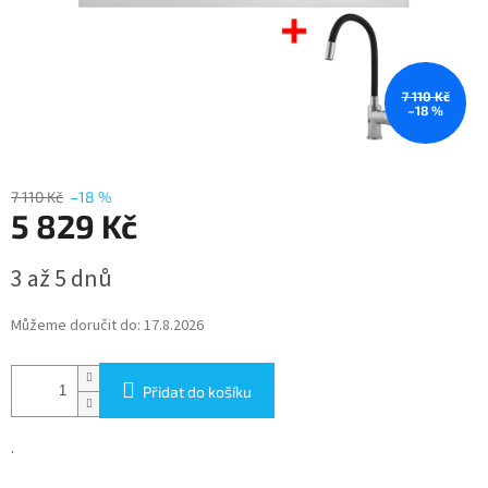
7 110 Kč
–18 %
7 110 Kč
–18 %
5 829 Kč
Měrná
3 až 5 dnů
cena:
Můžeme doručit do:
17.8.2026
Přidat do košíku
.