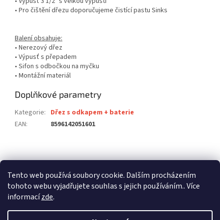
• Výpusť 3 1/2" s velkou výpustí
• Pro čištění dřezu doporučujeme čistící pastu Sinks
Balení obsahuje:
• Nerezový dřez
• Výpusť s přepadem
• Sifon s odbočkou na myčku
• Montážní materiál
Doplňkové parametry
Kategorie
:
Dřez s odkapem + baterie
EAN
:
8596142051601
Z
á
stavební pouzdra ECLISSE
stavební pouzdra JAP
p
Tento web používá soubory cookie. Dalším procházením
stavební pouzdra SCRIGNO
a
tohoto webu vyjadřujete souhlas s jejich používáním.. Více
t
informací
zde
.
í