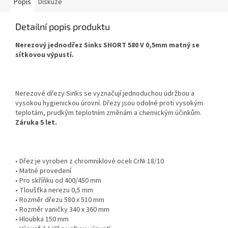
Popis
Diskuze
Detailní popis produktu
Nerezový jednodřez Sinks SHORT 580 V 0,5mm matný se
sítkovou výpustí.
Nerezové dřezy Sinks se vyznačují jednoduchou údržbou a
vysokou hygienickou úrovní. Dřezy jsou odolné proti vysokým
teplotám, prudkým teplotním změnám a chemickým účinkům.
Záruka 5 let.
• Dřez je vyroben z chromniklové oceli CrNi 18/10
• Matné provedení
• Pro skříňku od 400/450 mm
• Tloušťka nerezu 0,5 mm
• Rozměr dřezu 580 x 510 mm
• Rozměr vaničky 340 x 360 mm
• Hloubka 150 mm