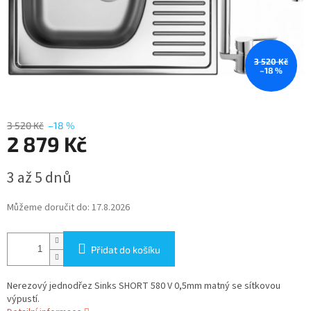
3 520 Kč
–18 %
3 520 Kč
–18 %
2 879 Kč
Měrná
3 až 5 dnů
cena:
Můžeme doručit do:
17.8.2026
Přidat do košíku
Nerezový jednodřez Sinks SHORT 580 V 0,5mm matný se sítkovou
výpustí.