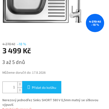
4 270 Kč
–18 %
4 270 Kč
–18 %
3 499 Kč
Měrná
3 až 5 dnů
cena:
Můžeme doručit do:
17.8.2026
Přidat do košíku
Nerezový jednodřez Sinks SHORT 580 V 0,5mm matný se sítkovou
výpustí.