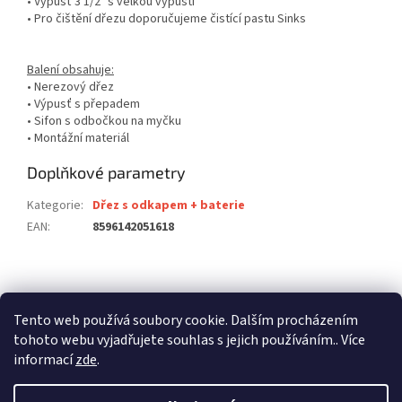
• Výpusť 3 1/2" s velkou výpustí
• Pro čištění dřezu doporučujeme čistící pastu Sinks
Balení obsahuje:
• Nerezový dřez
• Výpusť s přepadem
• Sifon s odbočkou na myčku
• Montážní materiál
Doplňkové parametry
Kategorie
:
Dřez s odkapem + baterie
EAN
:
8596142051618
Z
á
stavební pouzdra ECLISSE
stavební pouzdra JAP
p
Tento web používá soubory cookie. Dalším procházením
stavební pouzdra SCRIGNO
a
tohoto webu vyjadřujete souhlas s jejich používáním.. Více
t
informací
zde
.
í