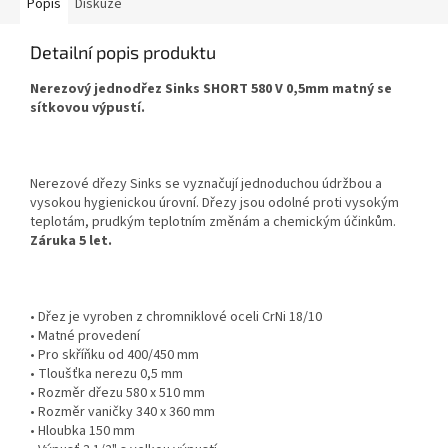
Popis
Diskuze
Detailní popis produktu
Nerezový jednodřez Sinks SHORT 580 V 0,5mm matný se
sítkovou výpustí.
Nerezové dřezy Sinks se vyznačují jednoduchou údržbou a
vysokou hygienickou úrovní. Dřezy jsou odolné proti vysokým
teplotám, prudkým teplotním změnám a chemickým účinkům.
Záruka 5 let.
• Dřez je vyroben z chromniklové oceli CrNi 18/10
• Matné provedení
• Pro skříňku od 400/450 mm
• Tloušťka nerezu 0,5 mm
• Rozměr dřezu 580 x 510 mm
• Rozměr vaničky 340 x 360 mm
• Hloubka 150 mm