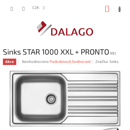
Přejít
NÁKUP
na
CZK
obsah
KOŠÍK
Sinks STAR 1000 XXL + PRONTO
N81
Průměrné
Neohodnoceno
Podrobnosti hodnocení
Značka:
Sinks
Akce
hodnocení
produktu
je
0,0
z
5
hvězdiček.