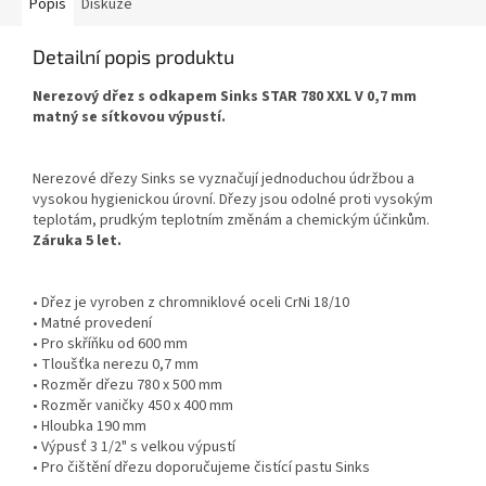
Popis
Diskuze
Detailní popis produktu
Nerezový dřez s odkapem Sinks STAR 780 XXL V 0,7 mm
matný se sítkovou výpustí.
Nerezové dřezy Sinks se vyznačují jednoduchou údržbou a
vysokou hygienickou úrovní. Dřezy jsou odolné proti vysokým
teplotám, prudkým teplotním změnám a chemickým účinkům.
Záruka 5 let.
• Dřez je vyroben z chromniklové oceli CrNi 18/10
• Matné provedení
• Pro skříňku od 600 mm
• Tloušťka nerezu 0,7 mm
• Rozměr dřezu 780 x 500 mm
• Rozměr vaničky 450 x 400 mm
• Hloubka 190 mm
• Výpusť 3 1/2" s velkou výpustí
• Pro čištění dřezu doporučujeme čistící pastu Sinks