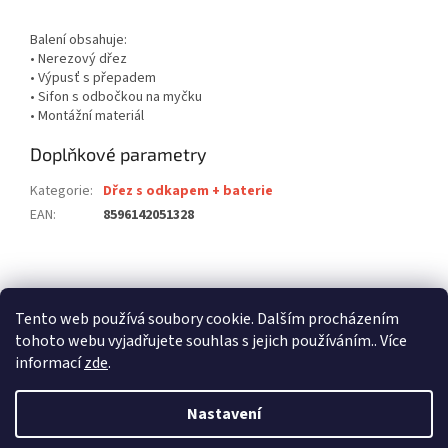
Balení obsahuje:
• Nerezový dřez
• Výpusť s přepadem
• Sifon s odbočkou na myčku
• Montážní materiál
Doplňkové parametry
Kategorie
:
Dřez s odkapem + baterie
EAN
:
8596142051328
Z
á
stavební pouzdra ECLISSE
stavební pouzdra JAP
p
Tento web používá soubory cookie. Dalším procházením
stavební pouzdra SCRIGNO
a
tohoto webu vyjadřujete souhlas s jejich používáním.. Více
t
informací
zde
.
í
Nastavení
Vytvořil Shoptet