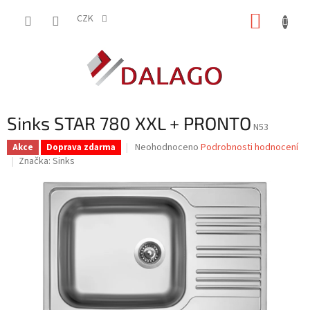
Přejít
NÁKUP
na
CZK
obsah
KOŠÍK
Sinks STAR 780 XXL + PRONTO
N53
Průměrné
Neohodnoceno
Podrobnosti hodnocení
Akce
Doprava zdarma
hodnocení
Značka:
Sinks
produktu
je
0,0
z
5
hvězdiček.