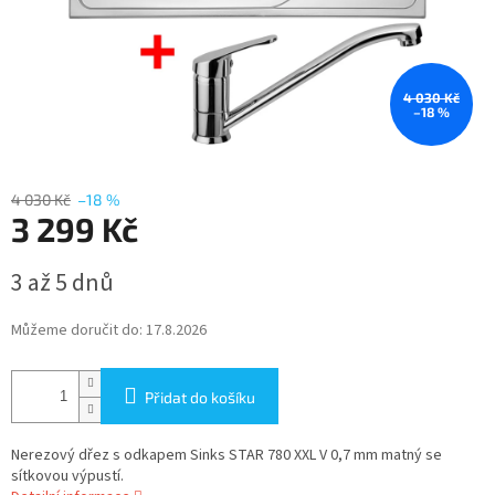
4 030 Kč
–18 %
4 030 Kč
–18 %
3 299 Kč
Měrná
3 až 5 dnů
cena:
Můžeme doručit do:
17.8.2026
Přidat do košíku
Nerezový dřez s odkapem Sinks STAR 780 XXL V 0,7 mm matný se
sítkovou výpustí.