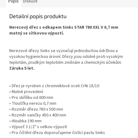
Popis
Diskuze
Detailní popis produktu
Nerezový dřez s odkapem Sinks STAR 780 XXL V 0,7 mm
matný se sítkovou výpustí.
Nerezové dřezy Sinks se vyznačují jednoduchou údržbou a
vysokou hygienickou úrovní. Dřezy jsou odolné proti vysokým
teplotám, prudkým teplotním změnám a chemickým účinkům.
Záruka 5 let.
• Dřez je vyroben z chromniklové oceli CrNi 18/10
• Matné provedení
• Pro skříňku od 600 mm
• Tloušťka nerezu 0,7 mm
• Rozměr dřezu 780 x 500 mm
• Rozměr vaničky 450 x 400 mm
• Hloubka 190 mm
• Výpusť 3 1/2" s velkou výpustí
• Pro čištění dřezu doporučujeme čistící pastu Sinks