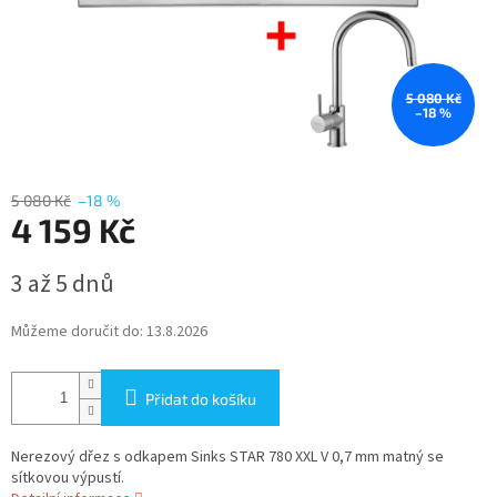
5 080 Kč
–18 %
5 080 Kč
–18 %
4 159 Kč
Měrná
3 až 5 dnů
cena:
Můžeme doručit do:
13.8.2026
Přidat do košíku
Nerezový dřez s odkapem Sinks STAR 780 XXL V 0,7 mm matný se
sítkovou výpustí.