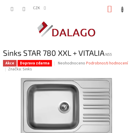
Přejít
NÁKUP
na
CZK
obsah
KOŠÍK
Sinks STAR 780 XXL + VITALIA
N55
Průměrné
Neohodnoceno
Podrobnosti hodnocení
Akce
Doprava zdarma
hodnocení
Značka:
Sinks
produktu
je
0,0
z
5
hvězdiček.