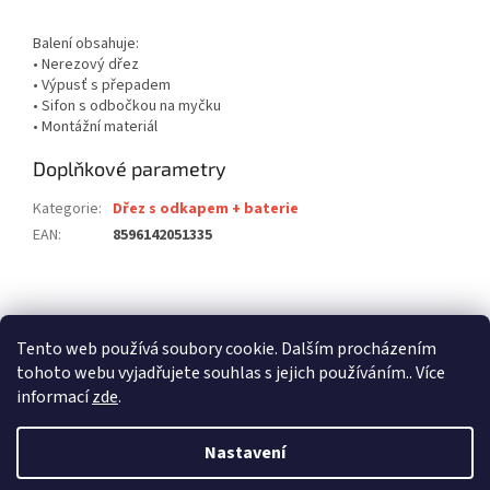
Balení obsahuje:
• Nerezový dřez
• Výpusť s přepadem
• Sifon s odbočkou na myčku
• Montážní materiál
Doplňkové parametry
Kategorie
:
Dřez s odkapem + baterie
EAN
:
8596142051335
Z
á
stavební pouzdra ECLISSE
stavební pouzdra JAP
p
Tento web používá soubory cookie. Dalším procházením
stavební pouzdra SCRIGNO
a
tohoto webu vyjadřujete souhlas s jejich používáním.. Více
t
informací
zde
.
í
Nastavení
Vytvořil Shoptet