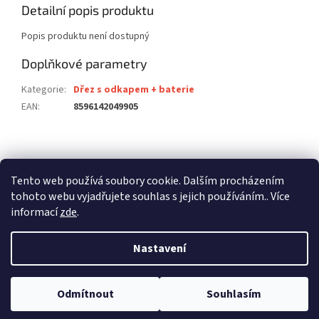
Detailní popis produktu
Popis produktu není dostupný
Doplňkové parametry
Kategorie
:
Dřez s odkapem + baterie
EAN
:
8596142049905
Z
á
stavební pouzdra ECLISSE
stavební pouzdra JAP
p
Tento web používá soubory cookie. Dalším procházením
stavební pouzdra SCRIGNO
a
tohoto webu vyjadřujete souhlas s jejich používáním.. Více
t
informací
zde
.
í
Nastavení
Vytvořil Shoptet
Odmítnout
Souhlasím
Copyright 2026
dalago.cz
. Všechna práva vyhrazena.