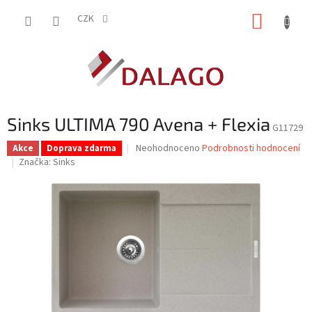
Přejít
NÁKUP
na
CZK
obsah
KOŠÍK
Sinks ULTIMA 790 Avena + Flexia
G11729
Průměrné
Neohodnoceno
Podrobnosti hodnocení
Akce
Doprava zdarma
hodnocení
Značka:
Sinks
produktu
je
0,0
z
5
hvězdiček.