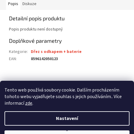
Popis
Diskuze
Detailní popis produktu
Popis produktu není dostupný
Doplňkové parametry
Kategorie
:
Dřez s odkapem + baterie
EAN
:
8596142050123
Z
á
stavební pouzdra ECLISSE
stavební pouzdra JAP
p
Tento web používá soubory cookie. Dalším procházením
stavební pouzdra SCRIGNO
a
tohoto webu vyjadřujete souhlas s jejich používáním.. Více
t
informací
zde
.
í
Nastavení
Vytvořil Shoptet