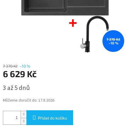
7 370 Kč
–10 %
7 370 Kč
–10 %
6 629 Kč
Měrná
3 až 5 dnů
cena:
Můžeme doručit do:
17.8.2026
Přidat do košíku