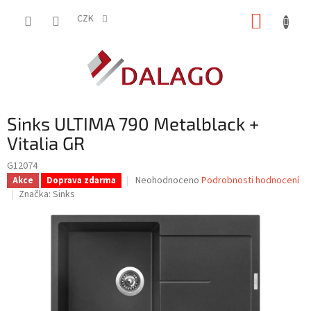
Přejít
NÁKUP
na
CZK
obsah
KOŠÍK
Sinks ULTIMA 790 Metalblack +
Vitalia GR
G12074
Průměrné
Neohodnoceno
Podrobnosti hodnocení
Akce
Doprava zdarma
hodnocení
Značka:
Sinks
produktu
je
0,0
z
5
hvězdiček.