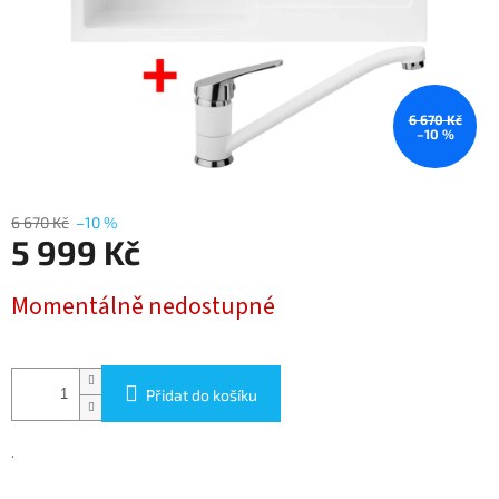
6 670 Kč
–10 %
6 670 Kč
–10 %
5 999 Kč
Měrná
Momentálně nedostupné
cena:
Přidat do košíku
.