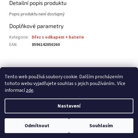
Detailní popis produktu
Popis produktu není dostupný
Doplňkové parametry
Kategorie
:
Dřez s odkapem + baterie
EAN
:
8596142050260
Z
á
stavební pouzdra ECLISSE
stavební pouzdra JAP
p
Tento web používá soubory cookie. Dalším procházením
stavební pouzdra SCRIGNO
a
tohoto webu vyjadřujete souhlas s jejich používáním.. Více
t
informací
zde
.
í
Nastavení
Vytvořil Shoptet
Odmítnout
Souhlasím
Copyright 2026
dalago.cz
. Všechna práva vyhrazena.