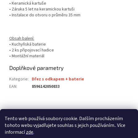
• Keramická kartuše
• Záruka 5 let na keramickou kartuši
• Instalace do otvoru o průměru 35 mm
Obsah balení:
• Kuchyňská baterie
• 2 ks připojovací hadice
• Montážní materiál
Doplňkové parametry
Kategorie
:
Dřez s odkapem + baterie
EAN
:
8596142050833
Z
á
stavební pouzdra ECLISSE
stavební pouzdra JAP
p
Tento web používá soubory cookie. Dalším procházením
stavební pouzdra SCRIGNO
a
tohoto webu vyjadřujete souhlas s jejich používáním.. Více
t
informací
zde
.