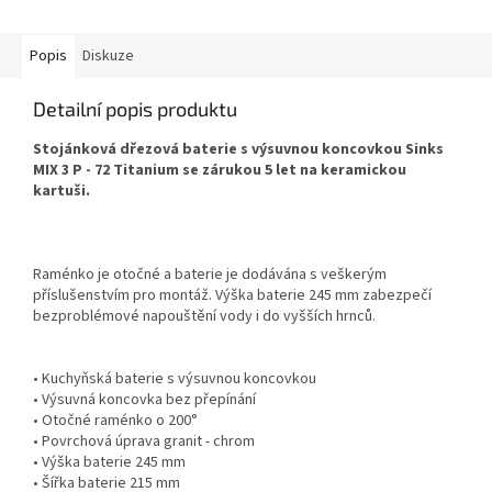
Popis
Diskuze
Detailní popis produktu
Stojánková dřezová baterie s výsuvnou koncovkou Sinks
MIX 3 P - 72 Titanium se zárukou 5 let na keramickou
kartuši.
Raménko je otočné a baterie je dodávána s veškerým
příslušenstvím pro montáž. Výška baterie 245 mm zabezpečí
bezproblémové napouštění vody i do vyšších hrnců.
• Kuchyňská baterie s výsuvnou koncovkou
• Výsuvná koncovka bez přepínání
• Otočné raménko o 200°
• Povrchová úprava granit - chrom
• Výška baterie 245 mm
• Šířka baterie 215 mm