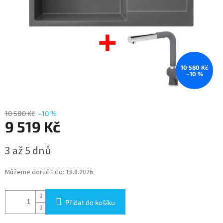
10 580 Kč
–10 %
10 580 Kč
–10 %
9 519 Kč
Měrná
3 až 5 dnů
cena:
Můžeme doručit do:
18.8.2026
Přidat do košíku