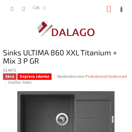
Přejít
NÁKUP
na
CZK
obsah
KOŠÍK
Sinks ULTIMA 860 XXL Titanium +
Mix 3 P GR
G14472
Průměrné
Neohodnoceno
Podrobnosti hodnocení
Akce
Doprava zdarma
hodnocení
Značka:
Sinks
produktu
je
0,0
z
5
hvězdiček.