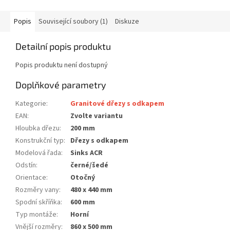
Popis
Související soubory (1)
Diskuze
Detailní popis produktu
Popis produktu není dostupný
Doplňkové parametry
Kategorie
:
Granitové dřezy s odkapem
EAN
:
Zvolte variantu
Hloubka dřezu
:
200 mm
Konstrukční typ
:
Dřezy s odkapem
Modelová řada
:
Sinks ACR
Odstín
:
černé/šedé
Orientace
:
Otočný
Rozměry vany
:
480 x 440 mm
Spodní skříňka
:
600 mm
Typ montáže
:
Horní
Vnější rozměry
:
860 x 500 mm