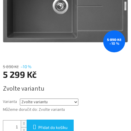
5 890 Kč
–10 %
5 890 Kč
–10 %
5 299 Kč
Měrná
Zvolte variantu
cena:
Varianta
Můžeme doručit do:
Zvolte variantu
Přidat do košíku