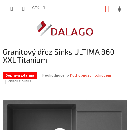
Přejít
NÁKUP
na
CZK
obsah
KOŠÍK
Granitový dřez Sinks ULTIMA 860
XXL Titanium
Průměrné
Neohodnoceno
Podrobnosti hodnocení
Doprava zdarma
hodnocení
Značka:
Sinks
produktu
je
0,0
z
5
hvězdiček.