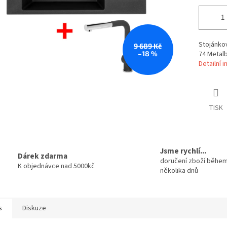
Stojánkov
9 689 Kč
–18 %
74 Metalb
Detailní 
TISK
Jsme rychlí...
Dárek zdarma
doručení zboží běhe
K objednávce nad 5000kč
několika dnů
s
Diskuze