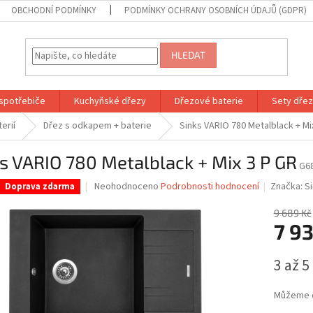
OBCHODNÍ PODMÍNKY
PODMÍNKY OCHRANY OSOBNÍCH ÚDAJŮ (GDPR)
HLEDAT
spotřebiče
Kuchyňské dřezy
Dřezové baterie
Sety dřezů
erií
Dřez s odkapem + baterie
Sinks VARIO 780 Metalblack + Mi
s VARIO 780 Metalblack + Mix 3 P GR
G6
Průměrné
Neohodnoceno
Podrobnosti hodnocení
Značka:
S
Doprava zdarma
hodnocení
produktu
9 689 Kč
je
7 9
0,0
z
Měrná
3 až 5
5
cena:
hvězdiček.
Můžeme d