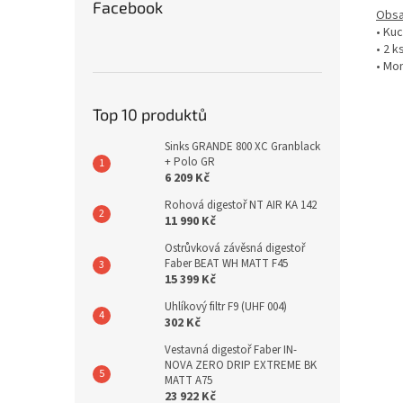
Facebook
Obsa
• Ku
• 2 k
• Mon
Top 10 produktů
Sinks GRANDE 800 XC Granblack
+ Polo GR
6 209 Kč
Rohová digestoř NT AIR KA 142
11 990 Kč
Ostrůvková závěsná digestoř
Faber BEAT WH MATT F45
15 399 Kč
Uhlíkový filtr F9 (UHF 004)
302 Kč
Vestavná digestoř Faber IN-
NOVA ZERO DRIP EXTREME BK
MATT A75
23 922 Kč