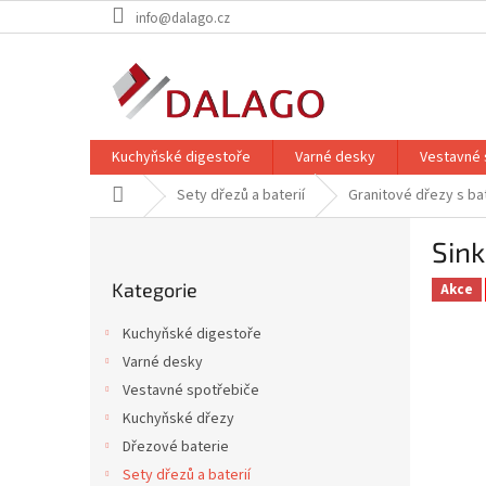
Přejít
info@dalago.cz
na
obsah
Kuchyňské digestoře
Varné desky
Vestavné 
Domů
Sety dřezů a baterií
Granitové dřezy s bat
P
Sink
o
Přeskočit
s
Kategorie
kategorie
Akce
t
r
Kuchyňské digestoře
a
Varné desky
n
Vestavné spotřebiče
n
í
Kuchyňské dřezy
p
Dřezové baterie
a
Sety dřezů a baterií