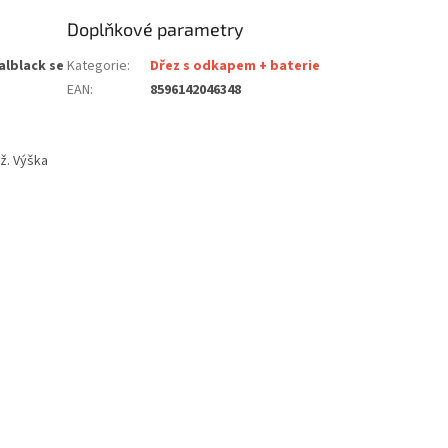
Doplňkové parametry
alblack se
Kategorie
:
Dřez s odkapem + baterie
EAN
:
8596142046348
ž. Výška