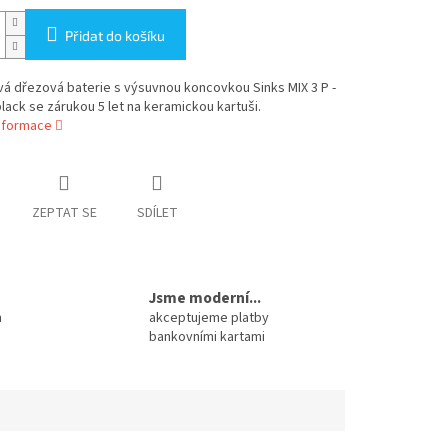
Přidat do košíku
á dřezová baterie s výsuvnou koncovkou Sinks MIX 3 P -
lack se zárukou 5 let na keramickou kartuši.
informace
ZEPTAT SE
SDÍLET
Jsme moderní...
m
akceptujeme platby
bankovními kartami