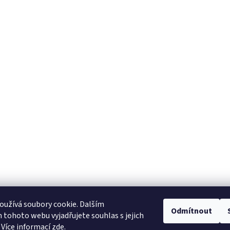
užívá soubory cookie. Dalším
tavební pouzdra ECLISSE
stavební pouzdra JAP
stavební pouzdra SCRIG
Odmítnout
tohoto webu vyjadřujete souhlas s jejich
 Více informací
zde
.