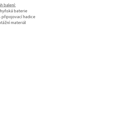
h balení:
chyňská baterie
s připojovací hadice
tážní materiál