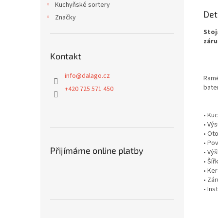
Kuchyňské sortery
Det
Značky
Stoj
záru
Kontakt
info
@
dalago.cz
Ramé
bate
+420 725 571 450
• Ku
• Vý
• Ot
• Po
Přijímáme online platby
• Vý
• Ší
• Ke
• Zár
• In