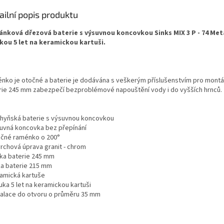
ailní popis produktu
ánková dřezová baterie s výsuvnou koncovkou Sinks MIX 3 P - 74 Met
kou 5 let na keramickou kartuši.
nko je otočné a baterie je dodávána s veškerým příslušenstvím pro montá
rie 245 mm zabezpečí bezproblémové napouštění vody i do vyšších hrnců.
chyňská baterie s výsuvnou koncovkou
suvná koncovka bez přepínání
očné raménko o 200°
vrchová úprava granit - chrom
ška baterie 245 mm
řka baterie 215 mm
ramická kartuše
uka 5 let na keramickou kartuši
stalace do otvoru o průměru 35 mm