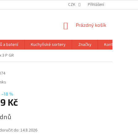
CZK
Přihlášení
NÁKUPNÍ
Prázdný košík
KOŠÍK
 a baterií
Kuchyňské sortery
Značky
Kontakty
Ob
x 3 P GR
874
inks
–18 %
39 Kč
 dnů
oručit do:
14.8.2026