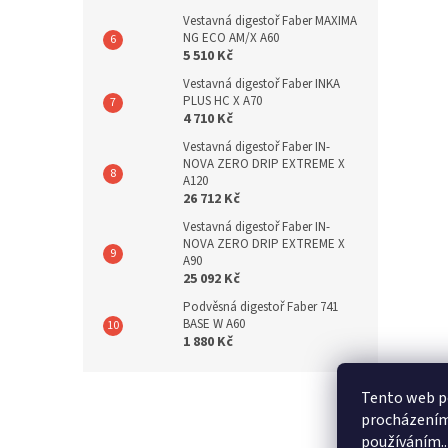
Vestavná digestoř Faber MAXIMA
NG ECO AM/X A60
5 510 Kč
Vestavná digestoř Faber INKA
PLUS HC X A70
4 710 Kč
Vestavná digestoř Faber IN-
NOVA ZERO DRIP EXTREME X
A120
26 712 Kč
Vestavná digestoř Faber IN-
NOVA ZERO DRIP EXTREME X
A90
25 092 Kč
Podvěsná digestoř Faber 741
BASE W A60
1 880 Kč
Z
Tento web po
á
s
procházením 
p
používáním..