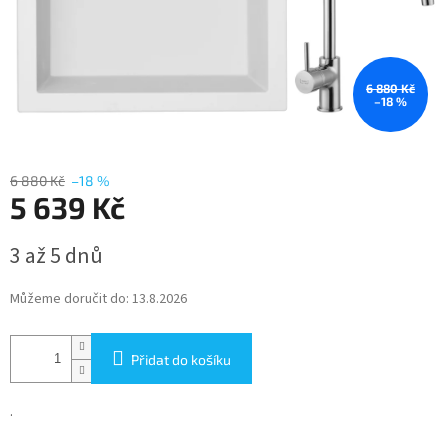
6 880 Kč
–18 %
6 880 Kč
–18 %
5 639 Kč
Měrná
3 až 5 dnů
cena:
Můžeme doručit do:
13.8.2026
Přidat do košíku
.