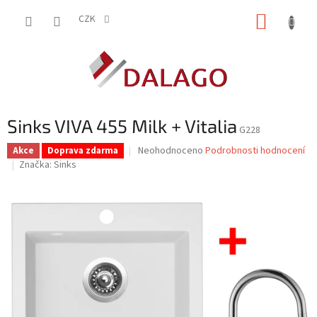
Přejít
NÁKUP
na
CZK
obsah
KOŠÍK
Sinks VIVA 455 Milk + Vitalia
G228
Průměrné
Neohodnoceno
Podrobnosti hodnocení
Akce
Doprava zdarma
hodnocení
Značka:
Sinks
produktu
je
0,0
z
5
hvězdiček.