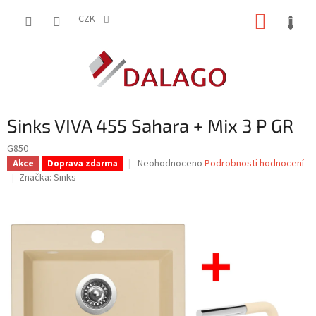
Přejít
NÁKUP
na
CZK
obsah
KOŠÍK
Sinks VIVA 455 Sahara + Mix 3 P GR
G850
Průměrné
Neohodnoceno
Podrobnosti hodnocení
Akce
Doprava zdarma
hodnocení
Značka:
Sinks
produktu
je
0,0
z
5
hvězdiček.