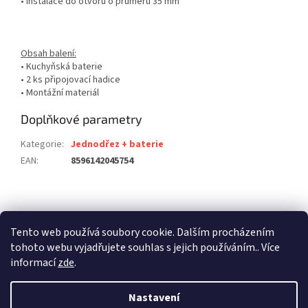
• Instalace do otvoru o průměru 35 mm
Obsah balení:
• Kuchyňská baterie
• 2 ks připojovací hadice
• Montážní materiál
Doplňkové parametry
Kategorie
:
Jednodřez + baterie
EAN
:
8596142045754
Z
á
stavební pouzdra ECLISSE
stavební pouzdra JAP
p
Tento web používá soubory cookie. Dalším procházením
stavební pouzdra SCRIGNO
a
tohoto webu vyjadřujete souhlas s jejich používáním.. Více
t
informací
zde
.
í
Nastavení
Vytvořil Shoptet