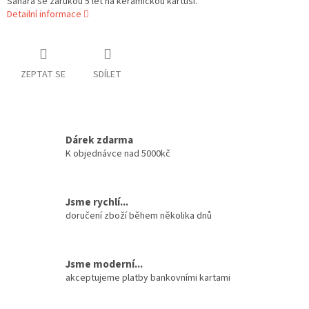
Sahara se zárukou 5 let na keramickou kartuši.
Detailní informace
ZEPTAT SE
SDÍLET
Dárek zdarma
K objednávce nad 5000kč
Jsme rychlí...
doručení zboží během několika dnů
Jsme moderní...
akceptujeme platby bankovními kartami