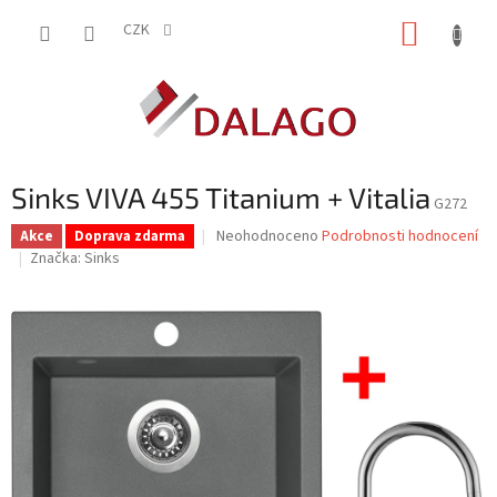
Přejít
NÁKUP
na
CZK
obsah
KOŠÍK
Sinks VIVA 455 Titanium + Vitalia
G272
Průměrné
Neohodnoceno
Podrobnosti hodnocení
Akce
Doprava zdarma
hodnocení
Značka:
Sinks
produktu
je
0,0
z
5
hvězdiček.