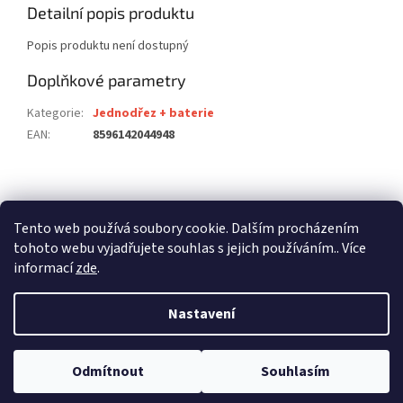
Detailní popis produktu
Popis produktu není dostupný
Doplňkové parametry
Kategorie
:
Jednodřez + baterie
EAN
:
8596142044948
Z
á
stavební pouzdra ECLISSE
stavební pouzdra JAP
p
Tento web používá soubory cookie. Dalším procházením
stavební pouzdra SCRIGNO
a
tohoto webu vyjadřujete souhlas s jejich používáním.. Více
t
informací
zde
.
í
Nastavení
Vytvořil Shoptet
Odmítnout
Souhlasím
Copyright 2026
dalago.cz
. Všechna práva vyhrazena.