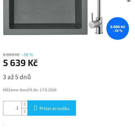
6 880 Kč
–18 %
6 880 Kč
–18 %
5 639 Kč
Měrná
3 až 5 dnů
cena:
Můžeme doručit do:
17.8.2026
Přidat do košíku
.