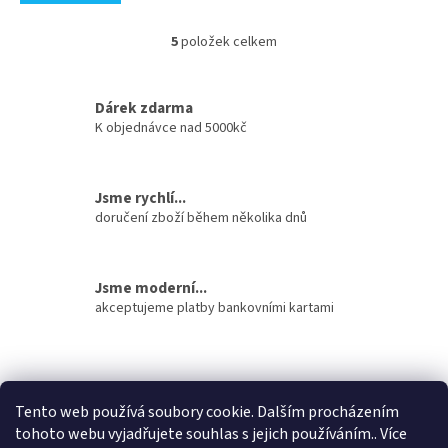
5
položek celkem
O
v
l
á
Dárek zdarma
d
K objednávce nad 5000kč
a
c
í
Jsme rychlí...
p
doručení zboží během několika dnů
r
v
k
y
Jsme moderní...
v
akceptujeme platby bankovními kartami
ý
p
i
Z
s
á
u
stavební pouzdra ECLISSE
stavební pouzdra JAP
p
Tento web používá soubory cookie. Dalším procházením
stavební pouzdra SCRIGNO
a
tohoto webu vyjadřujete souhlas s jejich používáním.. Více