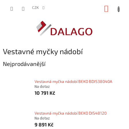
Přejít
NÁKUP
na
CZK
obsah
KOŠÍK
Vestavné myčky nádobí
Nejprodávanější
Vestavná myčka nádobí BEKO BDIS38040A
Na dotaz
10 791 Kč
Vestavná myčka nádobí BEKO DIS48120
Na dotaz
9 891 Kč