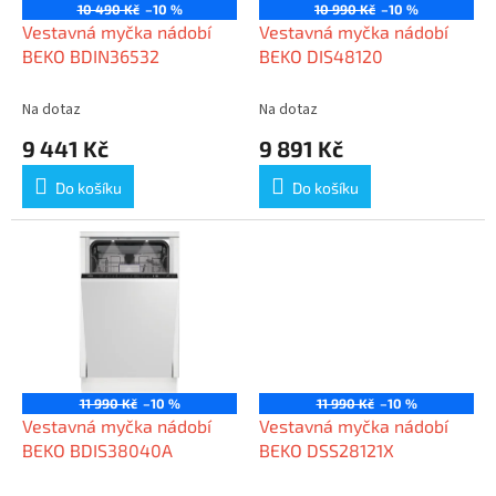
o
10 490 Kč
–10 %
10 990 Kč
–10 %
d
Vestavná myčka nádobí
Vestavná myčka nádobí
u
BEKO BDIN36532
BEKO DIS48120
k
t
Na dotaz
Na dotaz
ů
9 441 Kč
9 891 Kč
Do košíku
Do košíku
11 990 Kč
–10 %
11 990 Kč
–10 %
Vestavná myčka nádobí
Vestavná myčka nádobí
BEKO BDIS38040A
BEKO DSS28121X