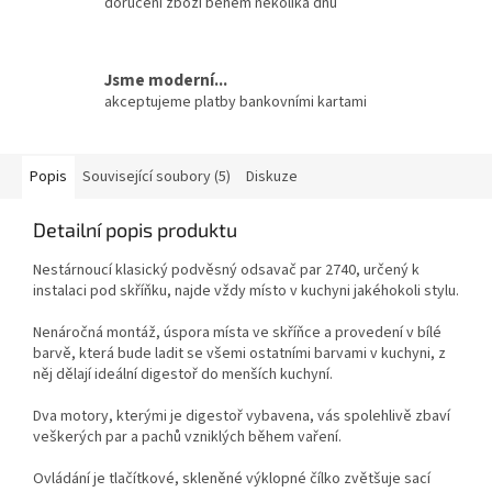
doručení zboží během několika dnů
Jsme moderní...
akceptujeme platby bankovními kartami
Popis
Související soubory (5)
Diskuze
Detailní popis produktu
Nestárnoucí klasický podvěsný odsavač par 2740, určený k
instalaci pod skříňku, najde vždy místo v kuchyni jakéhokoli stylu.
Nenáročná montáž, úspora místa ve skříňce a provedení v bílé
barvě, která bude ladit se všemi ostatními barvami v kuchyni, z
něj dělají ideální digestoř do menších kuchyní.
Dva motory, kterými je digestoř vybavena, vás spolehlivě zbaví
veškerých par a pachů vzniklých během vaření.
Ovládání je tlačítkové, skleněné výklopné čílko zvětšuje sací