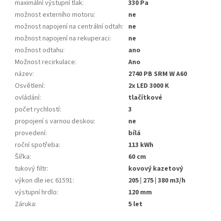
maximální výstupní tlak
:
330 Pa
možnost externího motoru
:
ne
možnost napojení na centrální odtah
:
ne
možnost napojení na rekuperaci
:
ne
možnost odtahu
:
ano
Možnost recirkulace
:
Ano
název
:
2740 PB SRM W A60
Osvětlení
:
2x LED 3000 K
ovládání
:
tlačítkové
počet rychlostí
:
3
propojení s varnou deskou
:
ne
provedení
:
bílá
roční spotřeba
:
113 kWh
Šířka
:
60 cm
tukový filtr
:
kovový kazetový
výkon dle iec 61591
:
205 | 275 | 380 m3/h
výstupní hrdlo
:
120 mm
Záruka
:
5 let