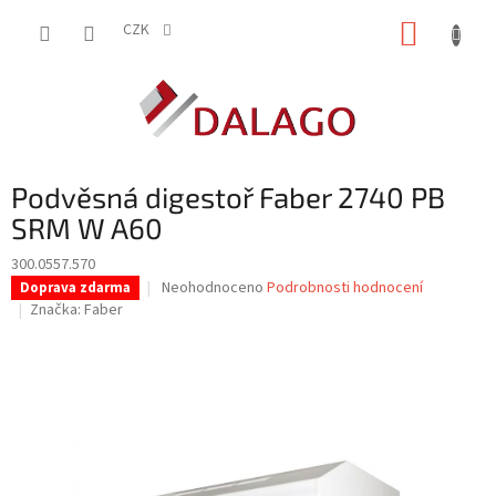
Přejít
NÁKUP
na
CZK
obsah
KOŠÍK
Podvěsná digestoř Faber 2740 PB
SRM W A60
300.0557.570
Průměrné
Neohodnoceno
Podrobnosti hodnocení
Doprava zdarma
hodnocení
Značka:
Faber
produktu
je
0,0
z
5
hvězdiček.