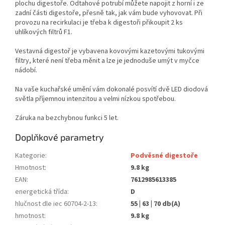
plochu digestoře. Odtahové potrubí můžete napojit z horní i ze
zadní části digestoře, přesně tak, jak vám bude vyhovovat. Při
provozu na recirkulaci je třeba k digestoři přikoupit 2 ks
uhlíkových filtrů F1.
Vestavná digestoř je vybavena kovovými kazetovými tukovými
filtry, které není třeba měnit a lze je jednoduše umýt v myčce
nádobí.
Na vaše kuchařské umění vám dokonalé posvítí dvě LED diodová
světla příjemnou intenzitou a velmi nízkou spotřebou.
Záruka na bezchybnou funkci 5 let.
Doplňkové parametry
Kategorie
:
Podvěsné digestoře
Hmotnost
:
9.8 kg
EAN
:
7612985613385
energetická třída
:
D
hlučnost dle iec 60704-2-13
:
55 | 63 | 70 db(A)
hmotnost
:
9.8 kg