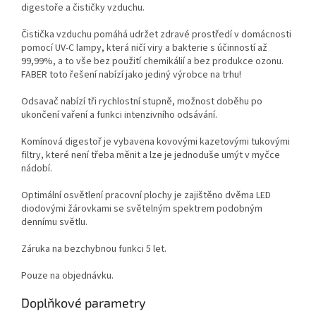
digestoře a čističky vzduchu.
Čistička vzduchu pomáhá udržet zdravé prostředí v domácnosti
pomocí UV-C lampy, která ničí viry a bakterie s účinností až
99,99%, a to vše bez použití chemikálií a bez produkce ozonu.
FABER toto řešení nabízí jako jediný výrobce na trhu!
Odsavač nabízí tři rychlostní stupně, možnost doběhu po
ukončení vaření a funkci intenzivního odsávání.
Komínová digestoř je vybavena kovovými kazetovými tukovými
filtry, které není třeba měnit a lze je jednoduše umýt v myčce
nádobí.
Optimální osvětlení pracovní plochy je zajištěno dvěma LED
diodovými žárovkami se světelným spektrem podobným
dennímu světlu.
Záruka na bezchybnou funkci 5 let.
Pouze na objednávku.
Doplňkové parametry