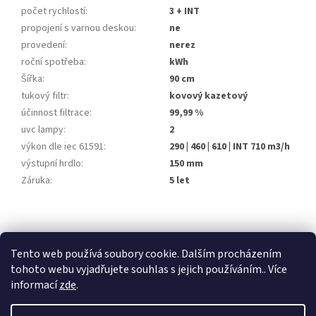
počet rychlostí
:
3 + INT
propojení s varnou deskou
:
ne
provedení
:
nerez
roční spotřeba
:
kWh
Šířka
:
90 cm
tukový filtr
:
kovový kazetový
účinnost filtrace
:
99,99 %
uvc lampy
:
2
výkon dle iec 61591
:
290 | 460 | 610 | INT 710 m3/h
výstupní hrdlo
:
150 mm
Záruka
:
5 let
Z
á
stavební pouzdra ECLISSE
stavební pouzdra JAP
p
Tento web používá soubory cookie. Dalším procházením
stavební pouzdra SCRIGNO
a
tohoto webu vyjadřujete souhlas s jejich používáním.. Více
t
informací
zde
.
í