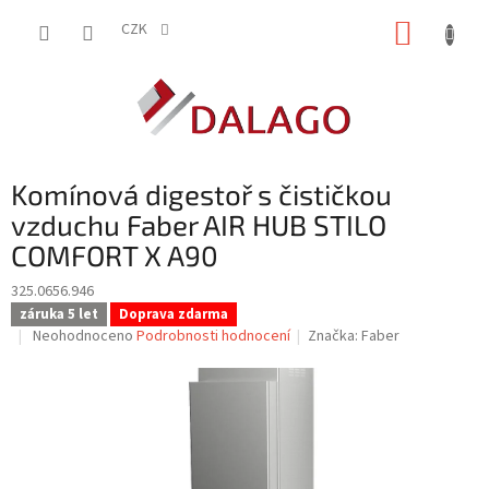
Přejít
NÁKUP
na
CZK
obsah
KOŠÍK
Komínová digestoř s čističkou
vzduchu Faber AIR HUB STILO
COMFORT X A90
325.0656.946
záruka 5 let
Doprava zdarma
Průměrné
Neohodnoceno
Podrobnosti hodnocení
Značka:
Faber
hodnocení
produktu
je
0,0
z
5
hvězdiček.