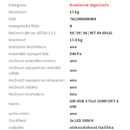
Kategorie
:
Komínové digestoře
Hmotnost
:
17 kg
EAN
:
7612986088458
energetická třída
:
B
hlučnost dle iec 60704-2-13
:
50 | 59 | 66 | INT 69 db(A)
hmotnost
:
17.0 kg
intenzivní dezinfekce
:
ano
maximální výstupní tlak
:
540 Pa
možnost externího motoru
:
ano
možnost napojení na centrální
ano
odtah
:
možnost napojení na rekuperaci
:
ano
možnost odtahu
:
ano
Možnost recirkulace
:
Ano
AIR HUB STILO COMFORT X
název
:
A90
noční režim
:
ano
Osvětlení
:
2x LED 3000 K
ovládání
:
nízkozdvihová tlačítka