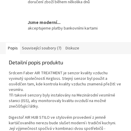
doručení zboží během několika dnů
Jsme moderní...
akceptujeme platby bankovními kartami
Popis
Související soubory (7)
Diskuze
Detailní popis produktu
Srdcem Faber AIR TREATMENT je senzor kvality vzduchu
vyvinutý společností Airgloss. Stejný senzor byl použit a
osvědčen tam, kde kontrola kvality vzduchu znamená přežití: ve
vesmíru.
Tři takové senzory byly instalovány na Mezinárodní vesmírné
stanici (ISS), aby monitorovaly kvalitu ovzduší na možné
znečišťující látky.
Digestoř AIR HUB STILO ve stylovém provedení z jemně
kartáčovaného nerezu bude slušet moderní i tradiční kuchyni.
Její výjimečnost spočívá v kombinaci dvou spotřebičů -