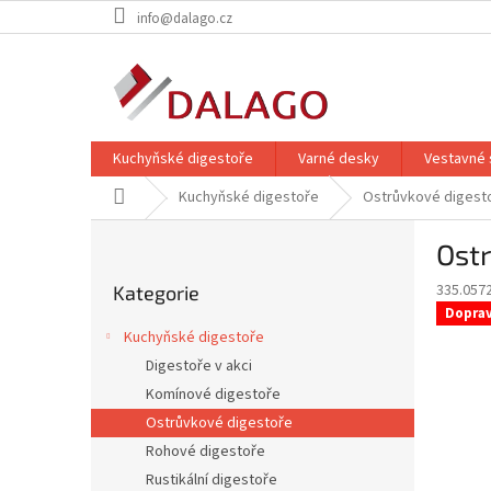
Přejít
info@dalago.cz
na
obsah
Kuchyňské digestoře
Varné desky
Vestavné 
Domů
Kuchyňské digestoře
Ostrůvkové digest
P
Ost
o
Přeskočit
s
335.057
Kategorie
kategorie
t
Dopra
r
Kuchyňské digestoře
a
Digestoře v akci
n
Komínové digestoře
n
í
Ostrůvkové digestoře
p
Rohové digestoře
a
Rustikální digestoře