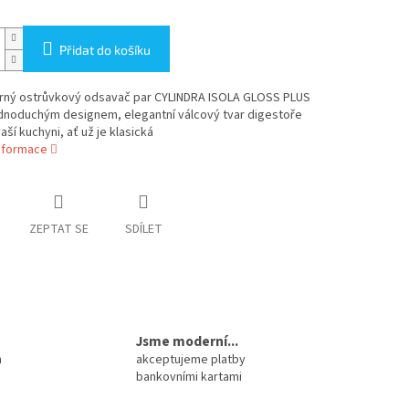
Přidat do košíku
rný ostrůvkový odsavač par CYLINDRA ISOLA GLOSS PLUS
ednoduchým designem, elegantní válcový tvar digestoře
aší kuchyni, ať už je klasická
informace
ZEPTAT SE
SDÍLET
Jsme moderní...
m
akceptujeme platby
bankovními kartami