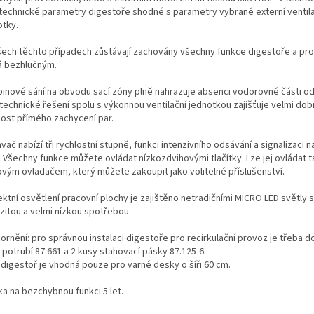
 technické parametry digestoře shodné s parametry vybrané externí ventil
otky.
šech těchto případech zůstávají zachovány všechny funkce digestoře a pr
á bezhlučným.
binové sání na obvodu sací zóny plně nahrazuje absenci vodorovné části o
 technické řešení spolu s výkonnou ventilační jednotkou zajišťuje velmi dob
nost přímého zachycení par.
ač nabízí tři rychlostní stupně, funkci intenzivního odsávání a signalizaci 
ů. Všechny funkce můžete ovládat nízkozdvihovými tlačítky. Lze jej ovládat 
ovým ovladačem, který můžete zakoupit jako volitelné příslušenství.
ektní osvětlení pracovní plochy je zajištěno netradičními MICRO LED světly 
nzitou a velmi nízkou spotřebou.
ornění: pro správnou instalaci digestoře pro recirkulační provoz je třeba d
 potrubí 87.661 a 2 kusy stahovací pásky 87.125-6.
 digestoř je vhodná pouze pro varné desky o šíři 60 cm.
ka na bezchybnou funkci 5 let.