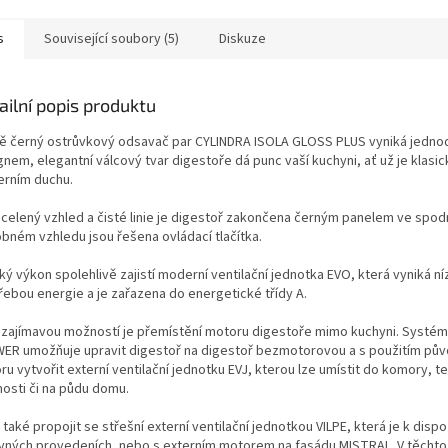
s
Související soubory (5)
Diskuze
ailní popis produktu
ě černý ostrůvkový odsavač par CYLINDRA ISOLA GLOSS PLUS vyniká jedn
nem, elegantní válcový tvar digestoře dá punc vaší kuchyni, ať už je klasi
rním duchu.
ucelený vzhled a čisté linie je digestoř zakončena černým panelem ve spodní
bném vzhledu jsou řešena ovládací tlačítka.
ý výkon spolehlivě zajistí moderní ventilační jednotka EVO, která vyniká n
řebou energie a je zařazena do energetické třídy A.
í zajímavou možností je přemístění motoru digestoře mimo kuchyni. Syst
ER umožňuje upravit digestoř na digestoř bezmotorovou a s použitím pů
u vytvořit externí ventilační jednotku EVJ, kterou lze umístit do komory, t
nosti či na půdu domu.
i také propojit se střešní externí ventilační jednotkou VILPE, která je k dispo
vných provedeních, nebo s externím motorem na fasádu MISTRAL. V těchto