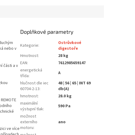
Doplňkové parametry
oduchým
Ostrůvkové
Kategorie
:
cká nebo v
digestoře
Hmotnost
:
28 kg
EAN
:
7612985659147
 části a v
energetická
A
třída
:
ízkou
hlučnost dle iec
48 | 56 | 65 | INT 69
60704-2-13
:
db(A)
hmotnost
:
28.0 kg
ém REMOTE
maximální
vodního
590 Pa
výstupní tlak
:
echnické
možnost
externího
ano
motoru
:
zici ve více
 případech
možnost