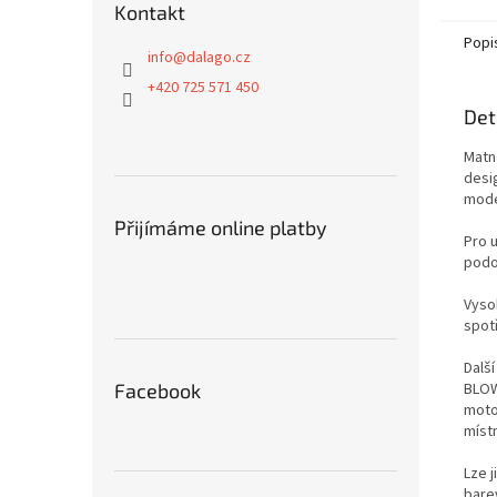
Kontakt
Popi
info
@
dalago.cz
+420 725 571 450
Det
Matn
desig
mode
Přijímáme online platby
Pro 
podo
Vysok
spot
Dalš
BLOW
Facebook
motor
míst
Lze j
bare