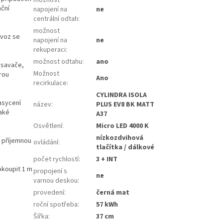
ační
napojení na
ne
centrální odtah
:
možnost
ovoz se
napojení na
ne
rekuperaci
:
možnost odtahu
:
ano
dsavače,
Možnost
rou
Ano
recirkulace
:
CYLINDRA ISOLA
nasycení
název
:
PLUS EV8 BK MATT
také
A37
Osvětlení
:
Micro LED 4000 K
nízkozdvihová
s příjemnou
ovládání
:
tlačítka / dálkové
počet rychlostí
:
3 + INT
okoupit 1 m
propojení s
ne
varnou deskou
:
provedení
:
černá mat
roční spotřeba
:
57 kWh
Šířka
:
37 cm