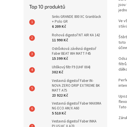
jsou
Top 10 produktů
jedn
Sinks GRANDE 800 XC Granblack
Ve v
+ Polo GR
stáv
6 209 Kč
Rohová digestoř NT AIR KA 142
Štěr
11 990 Kč
toto
účin
Ostrůvková závěsná digestoř
Faber BEAT WH MATT F45
Odsav
15 399 Kč
filtr
Uhlíkový filtr F9 (UHF 004)
dálk
302 Kč
Perf
Vestavná digestoř Faber IN-
inte
NOVA ZERO DRIP EXTREME BK
MATT A75
23 922 Kč
Upoz
flexo
Vestavná digestoř Faber MAXIMA
Tato
NG ECO AM/X A60
5 510 Kč
Záru
Vestavná digestoř Faber INKA
PLUS HC X A70