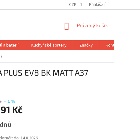
CZK
Přihlášení
NÁKUPNÍ
Prázdný košík
KOŠÍK
 a baterií
Kuchyňské sortery
Značky
Kontakty
Ob
37
LA PLUS EV8 BK MATT A37
č
–10 %
891 Kč
 dnů
oručit do:
14.8.2026