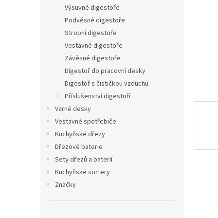
n
Výsuvné digestoře
e
Podvěsné digestoře
l
Stropní digestoře
Vestavné digestoře
Závěsné digestoře
Digestoř do pracovní desky
Digestoř s čističkou vzduchu
Příslušenství digestoří
Varné desky
Vestavné spotřebiče
Kuchyňské dřezy
Dřezové baterie
Sety dřezů a baterií
Kuchyňské sortery
Značky