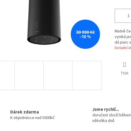
Matně če
30 990 Kč
–10 %
vyniká j
dá punc v
Detailní 
TISK
Jsme rychlí...
Dárek zdarma
doručení zboží běhe
K objednávce nad 5000kč
několika dnů