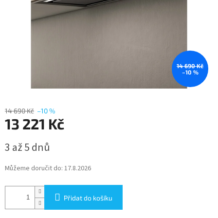
14 690 Kč
–10 %
14 690 Kč
–10 %
13 221 Kč
Měrná
3 až 5 dnů
cena:
Můžeme doručit do:
17.8.2026
Přidat do košíku