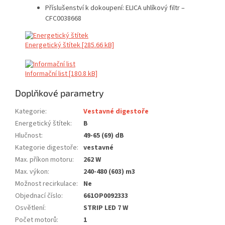
Příslušenství k dokoupení: ELICA uhlíkový filtr –
CFC0038668
Energetický štítek [285.66 kB]
Informační list [180.8 kB]
Doplňkové parametry
Kategorie
:
Vestavné digestoře
Energetický štítek
:
B
Hlučnost
:
49-65 (69) dB
Kategorie digestoře
:
vestavné
Max. příkon motoru
:
262 W
Max. výkon
:
240-480 (603) m3
Možnost recirkulace
:
Ne
Objednací číslo
:
661OP0092333
Osvětlení
:
STRIP LED 7 W
Počet motorů
:
1