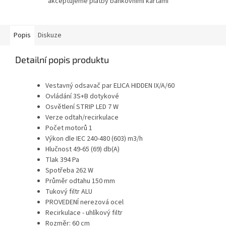
akceptujeme platby bankovními kartami
Popis
Diskuze
Detailní popis produktu
Vestavný odsavač par ELICA HIDDEN IX/A/60
Ovládání 3S+B dotykové
Osvětlení STRIP LED 7 W
Verze odtah/recirkulace
Počet motorů 1
Výkon dle IEC 240-480 (603) m3/h
Hlučnost 49-65 (69) db(A)
Tlak 394 Pa
Spotřeba 262 W
Průměr odtahu 150 mm
Tukový filtr ALU
PROVEDENÍ nerezová ocel
Recirkulace - uhlíkový filtr
Rozměr: 60 cm