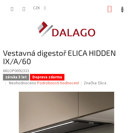
Přejít
NÁKUP
na
CZK
obsah
KOŠÍK
Vestavná digestoř ELICA HIDDEN
IX/A/60
661OP0092333
záruka 5 let
Doprava zdarma
Průměrné
Neohodnoceno
Podrobnosti hodnocení
Značka:
Elica
hodnocení
produktu
je
0,0
z
5
hvězdiček.