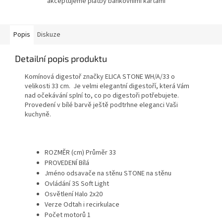
akceptujeme platby bankovními kartami
Popis
Diskuze
Detailní popis produktu
Komínová digestoř značky ELICA STONE WH/A/33 o
velikosti 33 cm. Je velmi elegantní digestoří, která Vám
nad očekávání splní to, co po digestoři potřebujete.
Provedení v bílé barvě ještě podtrhne eleganci Vaši
kuchyně.
ROZMĚR (cm) Průměr 33
PROVEDENÍ Bílá
Jméno odsavače na stěnu STONE na stěnu
Ovládání 3S Soft Light
Osvětlení Halo 2x20
Verze Odtah i recirkulace
Počet motorů 1