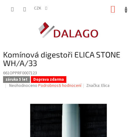
Přejít
NÁKUP
na
CZK
obsah
KOŠÍK
Komínová digestoři ELICA STONE
WH/A/33
661OPPRF0007123
záruka 5 let
Doprava zdarma
Průměrné
Neohodnoceno
Podrobnosti hodnocení
Značka:
Elica
hodnocení
produktu
je
0,0
z
5
hvězdiček.