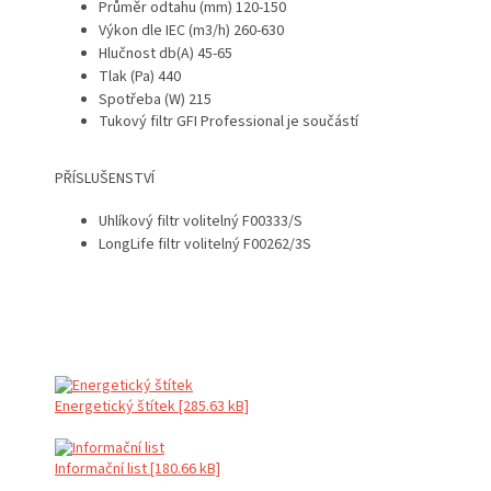
Průměr odtahu (mm) 120-150
Výkon dle IEC (m3/h) 260-630
Hlučnost db(A) 45-65
Tlak (Pa) 440
Spotřeba (W) 215
Tukový filtr GFI Professional je součástí
PŘÍSLUŠENSTVÍ
Uhlíkový filtr volitelný F00333/S
LongLife filtr volitelný F00262/3S
Energetický štítek [285.63 kB]
Informační list [180.66 kB]