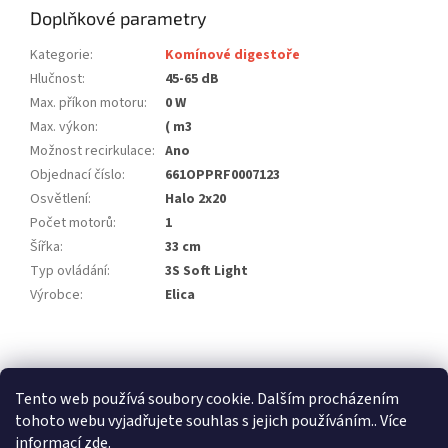
Doplňkové parametry
Kategorie
:
Komínové digestoře
Hlučnost
:
45-65 dB
Max. příkon motoru
:
0 W
Max. výkon
:
( m3
Možnost recirkulace
:
Ano
Objednací číslo
:
661OPPRF0007123
Osvětlení
:
Halo 2x20
Počet motorů
:
1
Šířka
:
33 cm
Typ ovládání
:
3S Soft Light
Výrobce
:
Elica
Z
á
stavební pouzdra ECLISSE
stavební pouzdra JAP
p
Tento web používá soubory cookie. Dalším procházením
stavební pouzdra SCRIGNO
a
tohoto webu vyjadřujete souhlas s jejich používáním.. Více
t
informací
zde
.