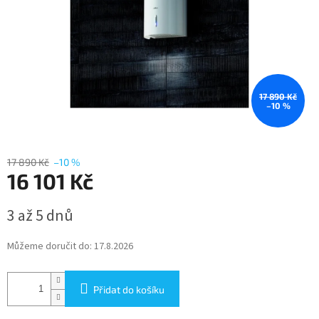
17 890 Kč
–10 %
17 890 Kč
–10 %
16 101 Kč
Měrná
3 až 5 dnů
cena:
Můžeme doručit do:
17.8.2026
Přidat do košíku