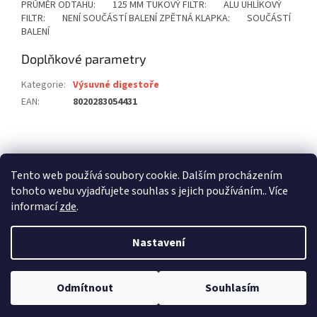
PRŮMĚR ODTAHU: 125 MM TUKOVÝ FILTR: ALU UHLÍKOVÝ
FILTR: NENÍ SOUČÁSTÍ BALENÍ ZPĚTNÁ KLAPKA: SOUČÁSTÍ
BALENÍ
Doplňkové parametry
Kategorie
:
Výsuvné digestoře
EAN
:
8020283054431
Z
á
stavební pouzdra ECLISSE
stavební pouzdra JAP
p
Tento web používá soubory cookie. Dalším procházením
stavební pouzdra SCRIGNO
a
tohoto webu vyjadřujete souhlas s jejich používáním.. Více
t
informací
zde
.
í
Nastavení
Vytvořil Shoptet
Odmítnout
Souhlasím
Copyright 2026
dalago.cz
. Všechna práva vyhrazena.