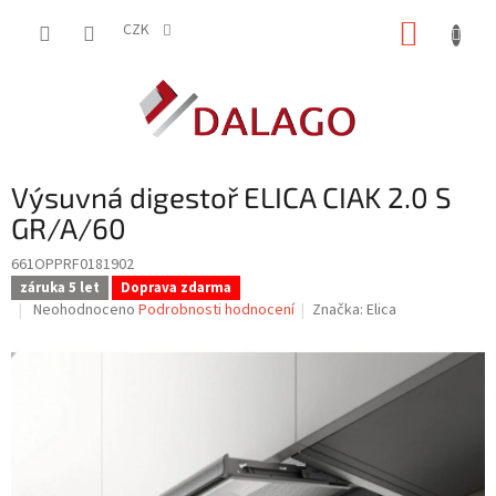
Přejít
NÁKUP
na
CZK
obsah
KOŠÍK
Výsuvná digestoř ELICA CIAK 2.0 S
GR/A/60
661OPPRF0181902
záruka 5 let
Doprava zdarma
Průměrné
Neohodnoceno
Podrobnosti hodnocení
Značka:
Elica
hodnocení
produktu
je
0,0
z
5
hvězdiček.