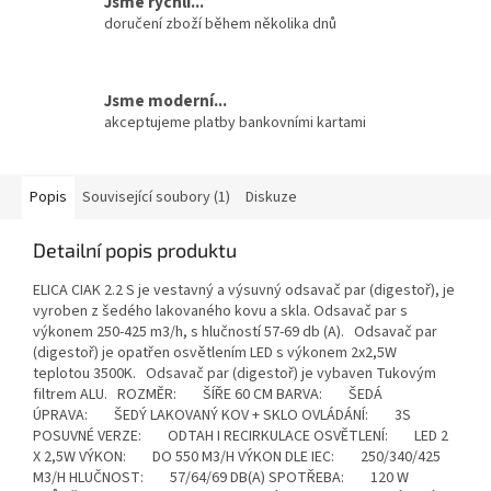
Jsme rychlí...
doručení zboží během několika dnů
Jsme moderní...
akceptujeme platby bankovními kartami
Popis
Související soubory (1)
Diskuze
Detailní popis produktu
ELICA CIAK 2.2 S je vestavný a výsuvný odsavač par (digestoř), je
vyroben z šedého lakovaného kovu a skla. Odsavač par s
výkonem 250-425 m3/h, s hlučností 57-69 db (A). Odsavač par
(digestoř) je opatřen osvětlením LED s výkonem 2x2,5W
teplotou 3500K. Odsavač par (digestoř) je vybaven Tukovým
filtrem ALU. ROZMĚR: ŠÍŘE 60 CM BARVA: ŠEDÁ
ÚPRAVA: ŠEDÝ LAKOVANÝ KOV + SKLO OVLÁDÁNÍ: 3S
POSUVNÉ VERZE: ODTAH I RECIRKULACE OSVĚTLENÍ: LED 2
X 2,5W VÝKON: DO 550 M3/H VÝKON DLE IEC: 250/340/425
M3/H HLUČNOST: 57/64/69 DB(A) SPOTŘEBA: 120 W