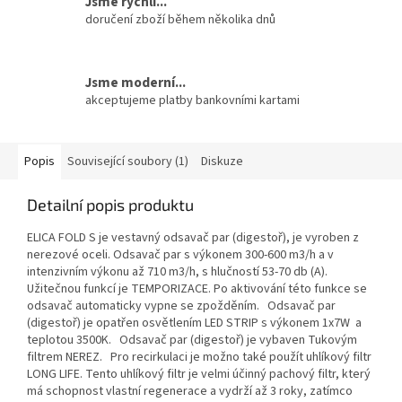
Jsme rychlí...
doručení zboží během několika dnů
Jsme moderní...
akceptujeme platby bankovními kartami
Popis
Související soubory (1)
Diskuze
Detailní popis produktu
ELICA FOLD S je vestavný odsavač par (digestoř), je vyroben z
nerezové oceli. Odsavač par s výkonem 300-600 m3/h a v
intenzivním výkonu až 710 m3/h, s hlučností 53-70 db (A).
Užitečnou funkcí je TEMPORIZACE. Po aktivování této funkce se
odsavač automaticky vypne se zpožděním. Odsavač par
(digestoř) je opatřen osvětlením LED STRIP s výkonem 1x7W a
teplotou 3500K. Odsavač par (digestoř) je vybaven Tukovým
filtrem NEREZ. Pro recirkulaci je možno také použít uhlíkový filtr
LONG LIFE. Tento uhlíkový filtr je velmi účinný pachový filtr, který
má schopnost vlastní regenerace a vydrží až 3 roky, zatímco