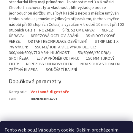
standardní filtry mají průměrnou životnost mezi 3 a 6 měsíci.
Chcete-li zachovat tyto vlastnosti, filtr vyžaduje pouze
jednoduchou údržbu: musí být každé 2 nebo 3 měsíce umýván
teplou vodou a jemným mýdlovým přípravkem, (nebo v myčce
nádobí při 65 stupních Celsia) a vysušen v troubě 10 minut při 100
stupních Celsia. ROZMĚR: ŠÍŘE 52 CM BARVA: NEREZ
ÚPRAVA: NEREZOVÁ OCEL OVLÁDÁNÍ: 3S+B DOTYKOVÉ
VERZE: ODTAH I RECIRKULACE OSVĚTLENÍ: STRIP LED 1 X
7W VÝKON: 550 M3/HOD. A VÍCE VÝKON DLE IEC:
300/444/600//710 M3/H HLUČNOST: 53/60/66//70 DB(A)
SPOTŘEBA: 257 W PRŮMĚR ODTAHU: 150 MM TUKOVÝ
FILTR: NEREZOVÝ UHLÍKOVÝ FILTR: NENÍ SOUČÁSTÍ BALENÍ
ZPĚTNÁ KLAPKA: SOUČÁSTÍ BALENÍ
Doplňkové parametry
Kategorie
:
Vestavné digestoře
EAN
:
8020283054271
Z
á
stavební pouzdra ECLISSE
stavební pouzdra JAP
p
Tento web používá soubory cookie. Dalším procházením
stavební pouzdra SCRIGNO