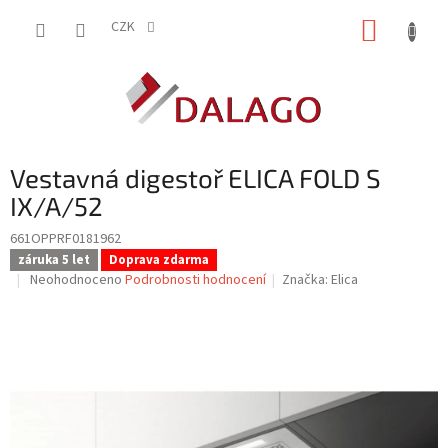
Přejít
NÁKUP
na
CZK
obsah
KOŠÍK
Vestavná digestoř ELICA FOLD S
IX/A/52
661OPPRF0181962
záruka 5 let
Doprava zdarma
Průměrné
Neohodnoceno
Podrobnosti hodnocení
Značka:
Elica
hodnocení
produktu
je
0,0
z
5
hvězdiček.