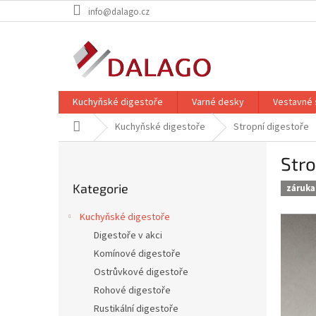
Přejít
info@dalago.cz
na
obsah
Kuchyňské digestoře
Varné desky
Vestavné 
Domů
Kuchyňské digestoře
Stropní digestoře
P
Stro
o
Přeskočit
s
Kategorie
kategorie
záruka 
t
r
Kuchyňské digestoře
a
Digestoře v akci
n
Komínové digestoře
n
í
Ostrůvkové digestoře
p
Rohové digestoře
a
Rustikální digestoře