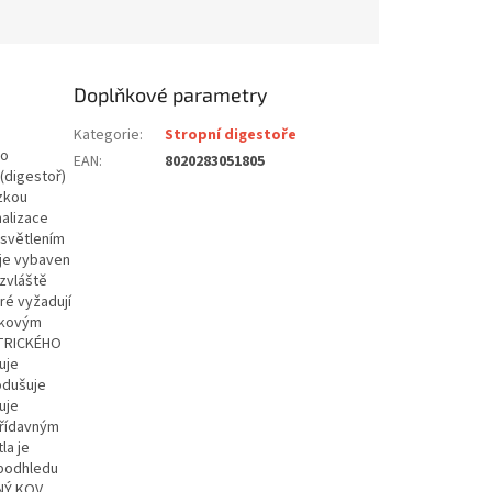
Doplňkové parametry
Kategorie
:
Stropní digestoře
ho
EAN
:
8020283051805
(digestoř)
ízkou
nalizace
 osvětlením
 je vybaven
zvláště
ré vyžadují
álkovým
ETRICKÉHO
uje
nodušuje
uje
přídavným
la je
 podhledu
NÝ KOV