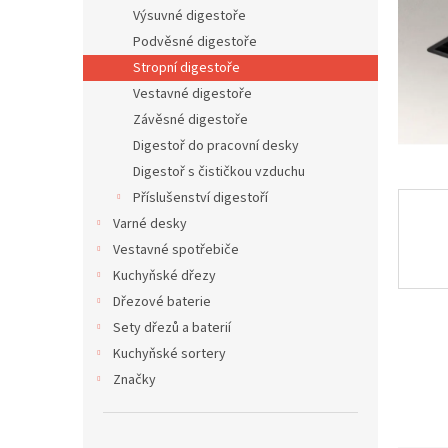
n
Výsuvné digestoře
e
Podvěsné digestoře
l
Stropní digestoře
Vestavné digestoře
Závěsné digestoře
Digestoř do pracovní desky
Digestoř s čističkou vzduchu
Příslušenství digestoří
Varné desky
Vestavné spotřebiče
Kuchyňské dřezy
Dřezové baterie
Sety dřezů a baterií
Kuchyňské sortery
Značky