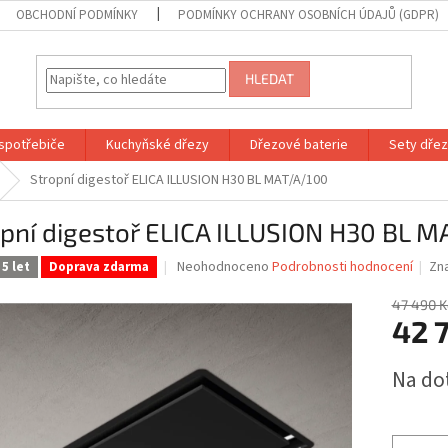
OBCHODNÍ PODMÍNKY
PODMÍNKY OCHRANY OSOBNÍCH ÚDAJŮ (GDPR)
HLEDAT
spotřebiče
Kuchyňské dřezy
Dřezové baterie
Sety dřezů
Stropní digestoř ELICA ILLUSION H30 BL MAT/A/100
pní digestoř ELICA ILLUSION H30 BL 
Průměrné
Neohodnoceno
Podrobnosti hodnocení
Zn
5 let
Doprava zdarma
hodnocení
produktu
47 490 K
je
42 
0,0
z
Měrná
Na do
5
cena:
hvězdiček.