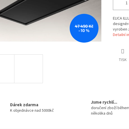
ELICA ILL
designére
47 490 Kč
vyroben 
–10 %
Detailní 
TISK
Jsme rychlí...
Dárek zdarma
doručení zboží běhe
K objednávce nad 5000kč
několika dnů