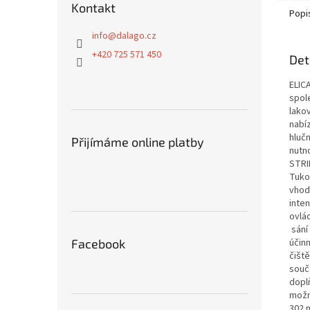
Kontakt
Popi
info
@
dalago.cz
+420 725 571 450
Det
ELIC
spol
lako
nabí
hlučn
Přijímáme online platby
nutno
STRI
Tuko
vhod
inten
ovlá
sání
účinn
Facebook
čišt
souč
dopl
možn
302