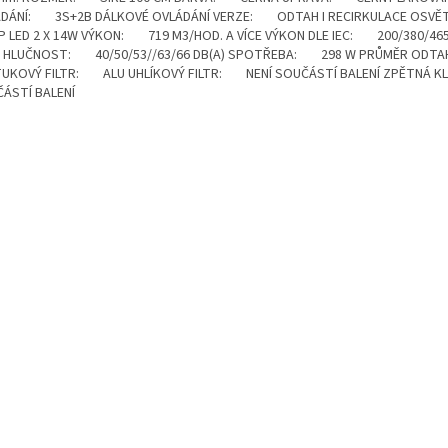
ÁDÁNÍ: 3S+2B DÁLKOVÉ OVLÁDÁNÍ VERZE: ODTAH I RECIRKULACE OSV
P LED 2 X 14W VÝKON: 719 M3/HOD. A VÍCE VÝKON DLE IEC: 200/380/465
H HLUČNOST: 40/50/53//63/66 DB(A) SPOTŘEBA: 298 W PRŮMĚR OD
UKOVÝ FILTR: ALU UHLÍKOVÝ FILTR: NENÍ SOUČÁSTÍ BALENÍ ZPĚTNÁ
ÁSTÍ BALENÍ