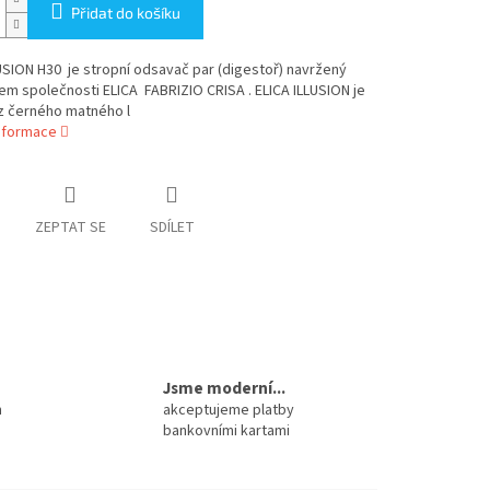
Přidat do košíku
USION H30 je stropní odsavač par (digestoř) navržený
m společnosti ELICA FABRIZIO CRISA . ELICA ILLUSION je
z černého matného l
informace
ZEPTAT SE
SDÍLET
Jsme moderní...
m
akceptujeme platby
bankovními kartami