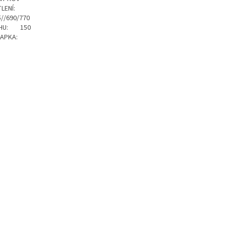
ĚTLENÍ:
//690/770
TAHU: 150
 KLAPKA: