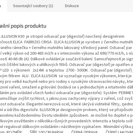
s
Související soubory (1)
Diskuze
ailní popis produktu
A ILLUSION H30 je stropní odsavač par (digestoř) navržený designérem
ečnosti ELICA FABRIZIO CRISA . ELICA ILLUSION je vyroben z černého matné
vaného rámečku + černého matného lakovaný středový panel. Odsavač par 
zí velký výkon od 200-465 m3/h a v intenzivním výkonu až 690/770 m3/h, s n
ostí 40-66 db (A). Dálkové ovládání je součástí balení. Samozřejmostí je sig
sti čištění tukových a uhlíkových filtrů. Odsavač par (digestoř) je opatřen
P LED s výkonem 2x14W a teplotou 2700 - 5000K . Odsavač par (digestoř)
vým filtrem ALU . ELICA ILLUSION se vyznačuje vysokým výkonem, která je 
ný pro velké kuchyně nebo pro rodiny s vysokými stravovacími návyky, kte
zivní vaření, smažení a grilování. Dodává se s jednoduchým a intuitivním d
dáním pro ovládání všech funkcí odsavače par (digestoře). Systém PERIM
 umožňuje zvýšit rychlost, s jakou jsou zachyceny výpary z vaření, což zvyš
ost odsavače. Elegantní nerezová ocel, které skrývá viditelné filtry, zjed
ění a údržbu digestoře. ILLUSION je designovým prvkem, který se přizpůsob
asnému každodennímu životu ideálním způsobem. Je možné ho doplnit o 
ňkovým osvětlením v několika různých provedeních. Intenzitu a teplotu svět
é regulovat dálkovým ovládáním i nástěnným vypínačem. Minimální výška
 mm. ROZMĚR: ŠÍŘE 100 CM BARVA: ČERNÁ ÚPRAVA: ČERNÝ LAKOVA