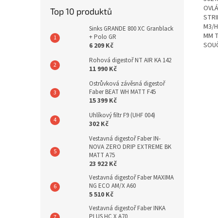
OVL
Top 10 produktů
STRI
M3/
Sinks GRANDE 800 XC Granblack
MM T
+ Polo GR
SOUČ
6 209 Kč
Rohová digestoř NT AIR KA 142
11 990 Kč
Ostrůvková závěsná digestoř
Faber BEAT WH MATT F45
15 399 Kč
Uhlíkový filtr F9 (UHF 004)
302 Kč
Vestavná digestoř Faber IN-
NOVA ZERO DRIP EXTREME BK
MATT A75
23 922 Kč
Vestavná digestoř Faber MAXIMA
NG ECO AM/X A60
5 510 Kč
Vestavná digestoř Faber INKA
PLUS HC X A70