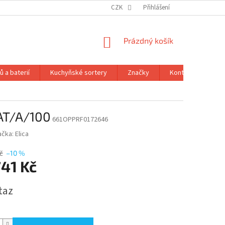
CZK
Přihlášení
NÁKUPNÍ
Prázdný košík
KOŠÍK
 a baterií
Kuchyňské sortery
Značky
Kontakty
Ob
MAT/A/100
661OPPRF0172646
ačka:
Elica
č
–10 %
741 Kč
taz