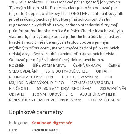
2x1,5W a teplotou 3500K Odsavač par (digestoř) je vybaven
Tukovým filtrem ALU . Pro recirkulaci je možno odsavač par
(digestoř) doplnit o uhlíkový filtr LONG LIFE . Tento uhlíkový filtr
je velmi účinný pachový filtr, který má schopnost vlastní
regenerace a vydrží až 3 roky, zatímco standardní filtry mají
průměrnou životnost mezi 3 a 6 měsíci. Chcete-li zachovat tyto
vlastnosti, filtr vyžaduje pouze jednoduchou údržbu: musí být
každé 2 nebo 3 měsíce umýván teplou vodou a jemným
mýdlovým přípravkem, (nebo v myčce nádobí při 65 stupních
Celsia) a vysušen v troubě 10 minut při 100 stupních Celsia.
Odsavač par má již v balení černý dekorativní komín.
ROZMĚR: ŠÍŘE 90 CM BARVA: ČERNÁ ÚPRAVA: ČERNÉ
SKLO OVLÁDÁNÍ: 3S+B DOTYKOVÉ VERZE: ODTAH I
RECIRKULACE OSVĚTLENÍ: LED 2 X 1,5W VÝKON: 650
M3/HOD. A VÍCE VÝKON DLE IEC: 275/385/495//650 M3/H
HLUČNOST: 52/59/65//71 DB(A) SPOTŘEBA: 233 W PRŮMĚR
ODTAHU: 150 MM TUKOVÝ FILTR: ALU UHLÍKOVÝ FILTR:
NENÍ SOUČÁSTÍ BALENÍ ZPĚTNÁ KLAPKA: SOUČÁSTÍ BALENÍ
Doplňkové parametry
Kategorie
:
Komínové digestoře
EAN
:
8020283049871