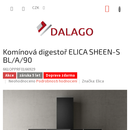
Přejít
NÁKUP
na
CZK
obsah
KOŠÍK
Komínová digestoř ELICA SHEEN-S
BL/A/90
661OPPRF0166929
Akce
záruka 5 let
Doprava zdarma
Průměrné
Neohodnoceno
Podrobnosti hodnocení
Značka:
Elica
hodnocení
produktu
je
0,0
z
5
hvězdiček.