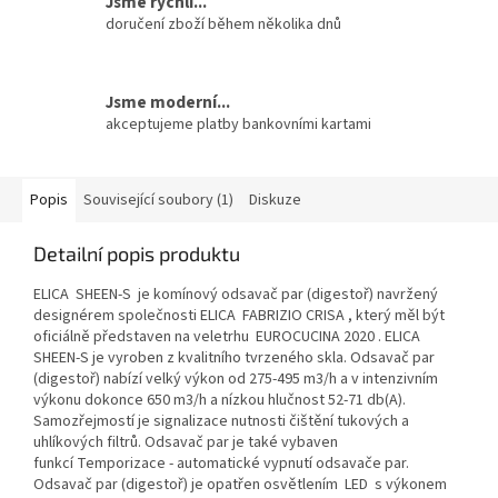
Jsme rychlí...
doručení zboží během několika dnů
Jsme moderní...
akceptujeme platby bankovními kartami
Popis
Související soubory (1)
Diskuze
Detailní popis produktu
ELICA SHEEN-S je komínový odsavač par (digestoř) navržený
designérem společnosti ELICA FABRIZIO CRISA , který měl být
oficiálně představen na veletrhu EUROCUCINA 2020 . ELICA
SHEEN-S je vyroben z kvalitního tvrzeného skla. Odsavač par
(digestoř) nabízí velký výkon od 275-495 m3/h a v intenzivním
výkonu dokonce 650 m3/h a nízkou hlučnost 52-71 db(A).
Samozřejmostí je signalizace nutnosti čištění tukových a
uhlíkových filtrů. Odsavač par je také vybaven
funkcí Temporizace - automatické vypnutí odsavače par.
Odsavač par (digestoř) je opatřen osvětlením LED s výkonem