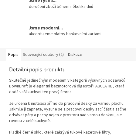
Jsme rychlí...
doručení zboží během několika dnů
Jsme moderní...
akceptujeme platby bankovními kartami
Popis
Související soubory (2)
Diskuze
Detailní popis produktu
Skutečně jedinečným modelem v kategorii výsuvných odsavačů
DownDraft je elegantní bezmotorová digestoř FABULA RB, která
dodá vaší kuchyni ten pravý šmrnc.
Je určena k instalaci přímo do pracovní desky za varnou plochu.
Jakmile ji zapnete, vysune se z pracovní desky sací část a začne
odsávat páry a pachy nejen z prostoru nad varnou deskou, ale
rovnou z celé kuchyně.
Hladké černé sklo, které zakrývá tukové kazetové filtry,