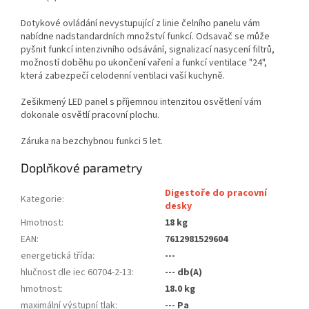
Dotykové ovládání nevystupující z linie čelního panelu vám
nabídne nadstandardních množství funkcí. Odsavač se může
pyšnit funkcí intenzivního odsávání, signalizací nasycení filtrů,
možností doběhu po ukončení vaření a funkcí ventilace "24",
která zabezpečí celodenní ventilaci vaší kuchyně.
Zešikmený LED panel s příjemnou intenzitou osvětlení vám
dokonale osvětlí pracovní plochu.
Záruka na bezchybnou funkci 5 let.
Doplňkové parametry
Digestoře do pracovní
Kategorie
:
desky
Hmotnost
:
18 kg
EAN
:
7612981529604
energetická třída
:
---
hlučnost dle iec 60704-2-13
:
--- db(A)
hmotnost
:
18.0 kg
maximální výstupní tlak
:
--- Pa