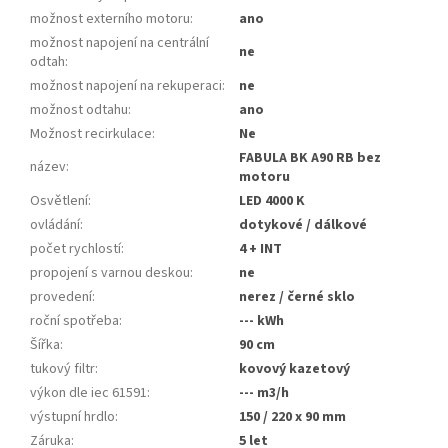
možnost externího motoru
:
ano
možnost napojení na centrální
ne
odtah
:
možnost napojení na rekuperaci
:
ne
možnost odtahu
:
ano
Možnost recirkulace
:
Ne
FABULA BK A90 RB bez
název
:
motoru
Osvětlení
:
LED 4000 K
ovládání
:
dotykové / dálkové
počet rychlostí
:
4 + INT
propojení s varnou deskou
:
ne
provedení
:
nerez / černé sklo
roční spotřeba
:
--- kWh
Šířka
:
90 cm
tukový filtr
:
kovový kazetový
výkon dle iec 61591
:
--- m3/h
výstupní hrdlo
:
150 / 220 x 90 mm
Záruka
:
5 let