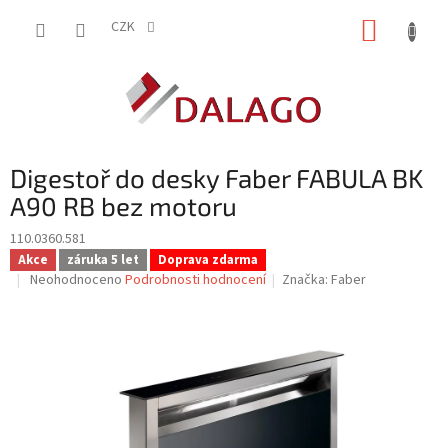
Přejít
NÁKUP
na
CZK
obsah
KOŠÍK
Digestoř do desky Faber FABULA BK
A90 RB bez motoru
110.0360.581
Akce
záruka 5 let
Doprava zdarma
Průměrné
Neohodnoceno
Podrobnosti hodnocení
Značka:
Faber
hodnocení
produktu
je
0,0
z
5
hvězdiček.