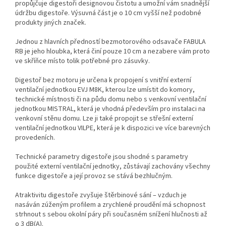
propůjčuje digestoři designovou čistotu a umožní vám snadnější
údržbu digestoře. Výsuvná část je o 10 cm vyšší než podobné
produkty jiných značek.
Jednou z hlavních předností bezmotorového odsavače FABULA
RB je jeho hloubka, která činí pouze 10 cm a nezabere vám proto
ve skříňce místo tolik potřebné pro zásuvky.
Digestoř bez motoru je určena k propojení s vnitřní externí
ventilační jednotkou EVJ M8K, kterou lze umístit do komory,
technické místnosti či na půdu domu nebo s venkovní ventilační
jednotkou MISTRAL, která je vhodná především pro instalaci na
venkovní stěnu domu. Lze ji také propojit se střešní externí
ventilační jednotkou VILPE, která je k dispozici ve více barevných
provedeních.
Technické parametry digestoře jsou shodné s parametry
použité externí ventilační jednotky, zůstávají zachovány všechny
funkce digestoře a její provoz se stává bezhlučným.
Atraktivitu digestoře zvyšuje štěrbinové sání – vzduch je
nasáván zúženým profilem a zrychlené proudění má schopnost
strhnout s sebou okolní páry při současném snížení hlučnosti až
o 3 dB(A).