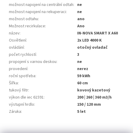
možnost napojení na centrální odtah
:
ne
možnost napojení na rekuperaci
:
ne
možnost odtahu
:
ano
Možnost recirkulace
:
Ano
název
:
IN-NOVA SMART X A60
Osvětlení
:
2x LED 4000 K
ovládání
:
otočný ovladač
počet rychlostí
:
3
propojení s varnou deskou
:
ne
provedení
:
nerez
roční spotřeba
:
59 kWh
Šířka
:
60 cm
tukový filtr
:
kovový kazetový
výkon dle iec 61591
:
200 | 260 | 360 m3/h
výstupní hrdlo
:
150 / 120 mm
Záruka
:
5 let
Z