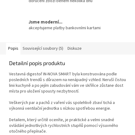
doručení zboží během několika dnů
Jsme moderní...
akceptujeme platby bankovními kartami
Popis
Související soubory (5)
Diskuze
Detailní popis produktu
Vestavná digestoř IN-NOVA SMART byla konstruována podle
posledních trendů s důrazem na nenápadný vzhled. Neruší čistou
linii kuchyně a po jejím zabudování vám ve skříňce zůstane dost
místa pro uložení spousty nezbytností.
Veškerých par a pachů z vaření vás spolehlivě zbaví tichá a
výkonná ventilační jednotka s nízkou spotřebou energie.
Detailem, který určitě oceníte, je praktické a velmi snadné
ovládání jednotlivých rychlostních stupňů pomocí výsuvného
otočného přepínače.