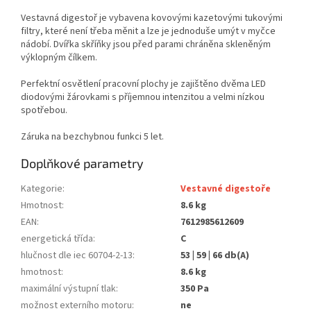
Vestavná digestoř je vybavena kovovými kazetovými tukovými
filtry, které není třeba měnit a lze je jednoduše umýt v myčce
nádobí. Dvířka skříňky jsou před parami chráněna skleněným
výklopným čílkem.
Perfektní osvětlení pracovní plochy je zajištěno dvěma LED
diodovými žárovkami s příjemnou intenzitou a velmi nízkou
spotřebou.
Záruka na bezchybnou funkci 5 let.
Doplňkové parametry
Kategorie
:
Vestavné digestoře
Hmotnost
:
8.6 kg
EAN
:
7612985612609
energetická třída
:
C
hlučnost dle iec 60704-2-13
:
53 | 59 | 66 db(A)
hmotnost
:
8.6 kg
maximální výstupní tlak
:
350 Pa
možnost externího motoru
:
ne