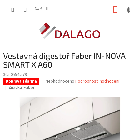
Přejít
NÁKUP
na
CZK
obsah
KOŠÍK
Vestavná digestoř Faber IN-NOVA
SMART X A60
305.0554.579
Průměrné
Neohodnoceno
Podrobnosti hodnocení
Doprava zdarma
hodnocení
Značka:
Faber
produktu
je
0,0
z
5
hvězdiček.