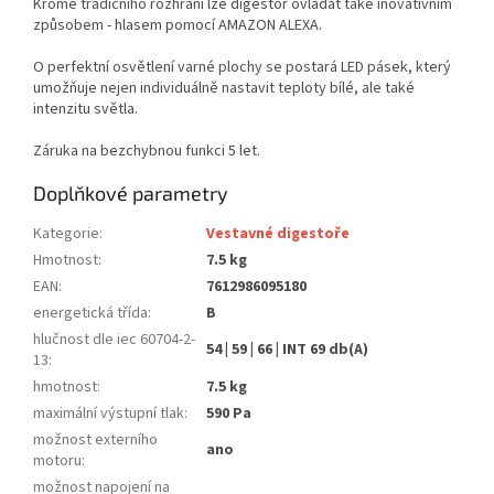
Kromě tradičního rozhraní lze digestoř ovládat také inovativním
způsobem - hlasem pomocí AMAZON ALEXA.
O perfektní osvětlení varné plochy se postará LED pásek, který
umožňuje nejen individuálně nastavit teploty bílé, ale také
intenzitu světla.
Záruka na bezchybnou funkci 5 let.
Doplňkové parametry
Kategorie
:
Vestavné digestoře
Hmotnost
:
7.5 kg
EAN
:
7612986095180
energetická třída
:
B
hlučnost dle iec 60704-2-
54 | 59 | 66 | INT 69 db(A)
13
:
hmotnost
:
7.5 kg
maximální výstupní tlak
:
590 Pa
možnost externího
ano
motoru
:
možnost napojení na