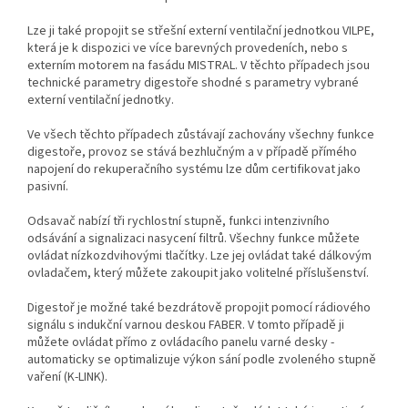
Lze ji také propojit se střešní externí ventilační jednotkou VILPE,
která je k dispozici ve více barevných provedeních, nebo s
externím motorem na fasádu MISTRAL. V těchto případech jsou
technické parametry digestoře shodné s parametry vybrané
externí ventilační jednotky.
Ve všech těchto případech zůstávají zachovány všechny funkce
digestoře, provoz se stává bezhlučným a v případě přímého
napojení do rekuperačního systému lze dům certifikovat jako
pasivní.
Odsavač nabízí tři rychlostní stupně, funkci intenzivního
odsávání a signalizaci nasycení filtrů. Všechny funkce můžete
ovládat nízkozdvihovými tlačítky. Lze jej ovládat také dálkovým
ovladačem, který můžete zakoupit jako volitelné příslušenství.
Digestoř je možné také bezdrátově propojit pomocí rádiového
signálu s indukční varnou deskou FABER. V tomto případě ji
můžete ovládat přímo z ovládacího panelu varné desky -
automaticky se optimalizuje výkon sání podle zvoleného stupně
vaření (K-LINK).