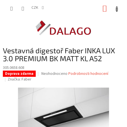
Přejít
NÁKUP
na
CZK
obsah
KOŠÍK
Vestavná digestoř Faber INKA LUX
3.0 PREMIUM BK MATT KL A52
305.0658.608
Průměrné
Neohodnoceno
Podrobnosti hodnocení
Doprava zdarma
hodnocení
Značka:
Faber
produktu
je
0,0
z
5
hvězdiček.