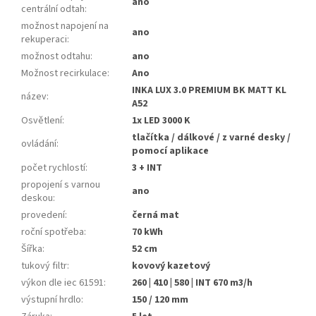
ano
centrální odtah
:
možnost napojení na
ano
rekuperaci
:
možnost odtahu
:
ano
Možnost recirkulace
:
Ano
INKA LUX 3.0 PREMIUM BK MATT KL
název
:
A52
Osvětlení
:
1x LED 3000 K
tlačítka / dálkové / z varné desky /
ovládání
:
pomocí aplikace
počet rychlostí
:
3 + INT
propojení s varnou
ano
deskou
:
provedení
:
černá mat
roční spotřeba
:
70 kWh
Šířka
:
52 cm
tukový filtr
:
kovový kazetový
výkon dle iec 61591
:
260 | 410 | 580 | INT 670 m3/h
výstupní hrdlo
:
150 / 120 mm