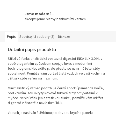
Jsme moderní...
akceptujeme platby bankovními kartami
Popis
Související soubory (5)
Diskuze
Detailní popis produktu
Střízlivě funkcionalistická vestavná digestoř INKA LUX 3.0 KL v
sobě elegantním způsobem spojuje luxus s moderními
technologiemi. Neuvidíte ji, ale přesto se na ni můžete vždy
spolehnout. Pomůže vám udržet čistý vzduch ve vaší kuchyni a
užít si každé vaření na maximum.
Minimalistický vzhled podtrhuje černý spodní panel odsavače,
pod kterým jsou ukryty kovové tukové filtry omyvatelné v
myčce. Neplní však jen estetickou funkci, pomůže vám udržet
digestoř v čistotě a navíc tlumí hluk.
Vzduch je nasáván štěrbinou po obvodu krycího panelu.