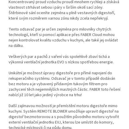
Koncentrovaný proud vzduchu proudí mnohem rychleji a získává
vlastnost strhávat sebou i páry v širším okolí sací zóny.
Štěrbinové sání oceníte zejména u plně vestavných digestoří,
které svým rozměrem varnou zónu nikdy zcela nepřekryjí.
Tento odsavač par je určen zejména pro milovníky chytrých
technologií, kteří si pomocí aplikace přes FABER Cloud mohou
nejen kontrolovat kvalitu vzduchu v kuchyni, ale také jej ovládat
na dálku.
Veškerých par a pachů z vaření vás spolehlivě zbaví tichá a
výkonná ventilační jednotka EVO s nízkou spotřebou energie.
Unikátní je možnost úpravy digestoře pro přímé napojení do
rekuperačního systému. Odsavač je v tomto případě dodáván
bez motoru a je vybavený přídavným tukovým filtrem pro
zachycení těch nejjemnějších mastných částic. FABER toto řešení
nabízí již 10 let jako jediný výrobce na trhu!
Další zajímavou možností je přemístění motoru digestoře mimo
kuchyni. Systém REMOTE BLOWER umožňuje upravit digestoř na
digestoř bezmotorovou a s použitím původního motoru vytvořit
externí ventilační jednotku EVJ, kterou lze umístit do komory,
technické místnosti či na půdu domu.