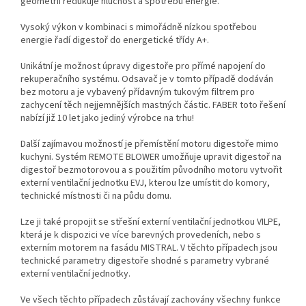
geometrii redukuje hlučnost a spotřebu energie.
Vysoký výkon v kombinaci s mimořádně nízkou spotřebou
energie řadí digestoř do energetické třídy A+.
Unikátní je možnost úpravy digestoře pro přímé napojení do
rekuperačního systému. Odsavač je v tomto případě dodáván
bez motoru a je vybavený přídavným tukovým filtrem pro
zachycení těch nejjemnějších mastných částic. FABER toto řešení
nabízí již 10 let jako jediný výrobce na trhu!
Další zajímavou možností je přemístění motoru digestoře mimo
kuchyni. Systém REMOTE BLOWER umožňuje upravit digestoř na
digestoř bezmotorovou a s použitím původního motoru vytvořit
externí ventilační jednotku EVJ, kterou lze umístit do komory,
technické místnosti či na půdu domu.
Lze ji také propojit se střešní externí ventilační jednotkou VILPE,
která je k dispozici ve více barevných provedeních, nebo s
externím motorem na fasádu MISTRAL. V těchto případech jsou
technické parametry digestoře shodné s parametry vybrané
externí ventilační jednotky.
Ve všech těchto případech zůstávají zachovány všechny funkce