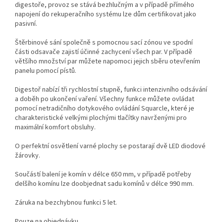
digestoře, provoz se stává bezhlučným a v případě přímého
napojení do rekuperačního systému lze dům certifikovat jako
pasivní.
Štěrbinové sání společně s pomocnou sací zónou ve spodní
části odsavače zajistí účinné zachycení všech par. V případě
většího množství par můžete napomoci jejich sběru otevřením
panelu pomocí pístů.
Digestoř nabízí tři rychlostní stupně, funkci intenzivního odsávání
a doběh po ukončení vaření. Všechny funkce můžete ovládat
pomocí netradičního dotykového ovládání Squarcle, které je
charakteristické velkými plochými tlačítky navrženými pro
maximální komfort obsluhy.
O perfektní osvětlení varné plochy se postarají dvě LED diodové
žárovky.
Součástí balení je komín v délce 650 mm, v případě potřeby
delšího komínu lze doobjednat sadu komínů v délce 990 mm.
Záruka na bezchybnou funkci 5 let.
Pouze na objednávku.