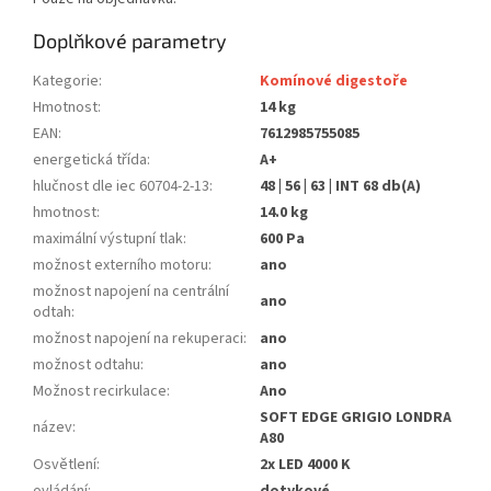
Doplňkové parametry
Kategorie
:
Komínové digestoře
Hmotnost
:
14 kg
EAN
:
7612985755085
energetická třída
:
A+
hlučnost dle iec 60704-2-13
:
48 | 56 | 63 | INT 68 db(A)
hmotnost
:
14.0 kg
maximální výstupní tlak
:
600 Pa
možnost externího motoru
:
ano
možnost napojení na centrální
ano
odtah
:
možnost napojení na rekuperaci
:
ano
možnost odtahu
:
ano
Možnost recirkulace
:
Ano
SOFT EDGE GRIGIO LONDRA
název
:
A80
Osvětlení
:
2x LED 4000 K