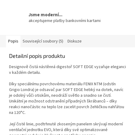
Jsme moderní...
akceptujeme platby bankovními kartami
Popis
Související soubory (5)
Diskuze
Detailní popis produktu
Designově čistá nástěnná digestoř SOFT EDGE vyzařuje eleganci
v každém detailu.
Díky speciálnímu povrchovému materiálu FENIX NTM (odstín
Grigio Londra) je odsavač par SOFT EDGE hebký na dotek, navíc
je odolný vůči otiskům, neodráží světlo a snadno se čistí.
Unikátní je možnost odstranění případných škrábanců – díky
reakci nanočástic na teplo lze zacelit povrch žehličkou nahřátou
na 120°C.
Její čisté linie, podtrhnuté zkoseným panelem skrývají moderní
ventilační jednotku EVO, která díky své optimalizované