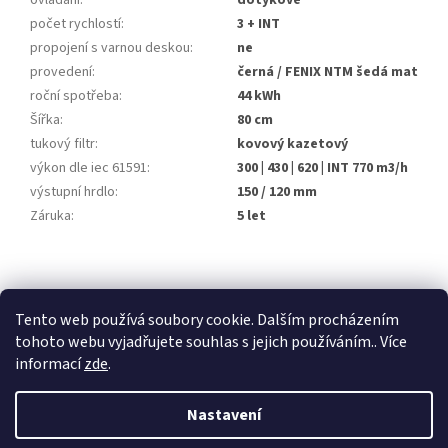
ovládání
:
dotykové
počet rychlostí
:
3 + INT
propojení s varnou deskou
:
ne
provedení
:
černá / FENIX NTM šedá mat
roční spotřeba
:
44 kWh
Šířka
:
80 cm
tukový filtr
:
kovový kazetový
výkon dle iec 61591
:
300 | 430 | 620 | INT 770 m3/h
výstupní hrdlo
:
150 / 120 mm
Záruka
:
5 let
Z
á
stavební pouzdra ECLISSE
stavební pouzdra JAP
p
Tento web používá soubory cookie. Dalším procházením
stavební pouzdra SCRIGNO
a
tohoto webu vyjadřujete souhlas s jejich používáním.. Více
t
informací
zde
.
í
Nastavení
Vytvořil Shoptet