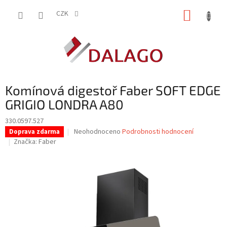
Přejít
NÁKUP
na
CZK
obsah
KOŠÍK
Komínová digestoř Faber SOFT EDGE
GRIGIO LONDRA A80
330.0597.527
Průměrné
Neohodnoceno
Podrobnosti hodnocení
Doprava zdarma
hodnocení
Značka:
Faber
produktu
je
0,0
z
5
hvězdiček.