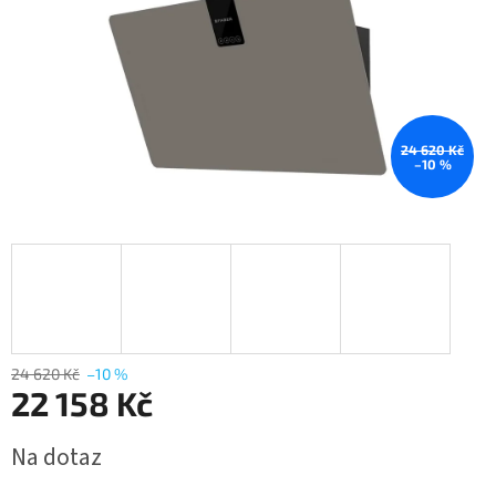
24 620 Kč
–10 %
24 620 Kč
–10 %
22 158 Kč
Měrná
Na dotaz
cena: