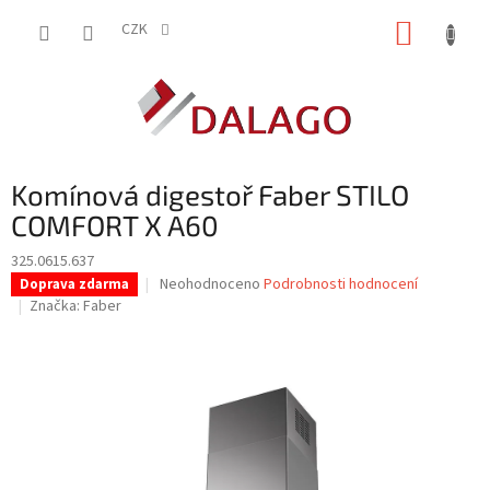
Přejít
NÁKUP
na
CZK
obsah
KOŠÍK
Komínová digestoř Faber STILO
COMFORT X A60
325.0615.637
Průměrné
Neohodnoceno
Podrobnosti hodnocení
Doprava zdarma
hodnocení
Značka:
Faber
produktu
je
0,0
z
5
hvězdiček.