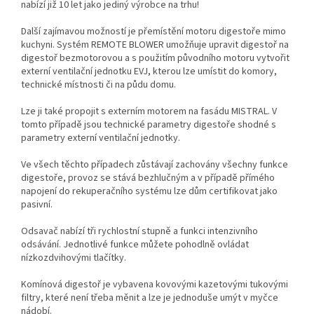
nabízí již 10 let jako jediný výrobce na trhu!
Další zajímavou možností je přemístění motoru digestoře mimo
kuchyni. Systém REMOTE BLOWER umožňuje upravit digestoř na
digestoř bezmotorovou a s použitím původního motoru vytvořit
externí ventilační jednotku EVJ, kterou lze umístit do komory,
technické místnosti či na půdu domu.
Lze ji také propojit s externím motorem na fasádu MISTRAL. V
tomto případě jsou technické parametry digestoře shodné s
parametry externí ventilační jednotky.
Ve všech těchto případech zůstávají zachovány všechny funkce
digestoře, provoz se stává bezhlučným a v případě přímého
napojení do rekuperačního systému lze dům certifikovat jako
pasivní.
Odsavač nabízí tři rychlostní stupně a funkci intenzivního
odsávání. Jednotlivé funkce můžete pohodlně ovládat
nízkozdvihovými tlačítky.
Komínová digestoř je vybavena kovovými kazetovými tukovými
filtry, které není třeba měnit a lze je jednoduše umýt v myčce
nádobí.