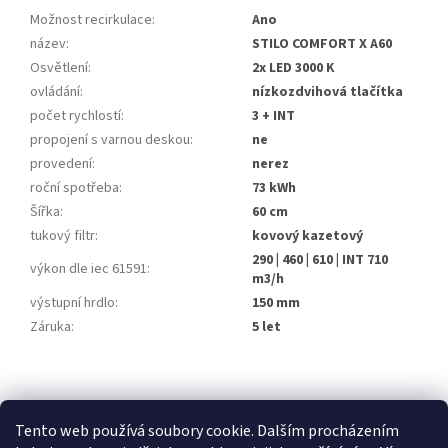
Možnost recirkulace
:
Ano
název
:
STILO COMFORT X A60
Osvětlení
:
2x LED 3000 K
ovládání
:
nízkozdvihová tlačítka
počet rychlostí
:
3 + INT
propojení s varnou deskou
:
ne
provedení
:
nerez
roční spotřeba
:
73 kWh
Šířka
:
60 cm
tukový filtr
:
kovový kazetový
290 | 460 | 610 | INT 710
výkon dle iec 61591
:
m3/h
výstupní hrdlo
:
150 mm
Záruka
:
5 let
Z
á
stavební pouzdra ECLISSE
stavební pouzdra JAP
p
Tento web používá soubory cookie. Dalším procházením
stavební pouzdra SCRIGNO