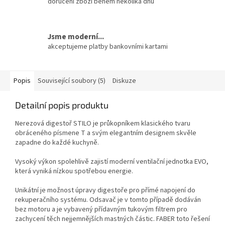
doručení zboží během několika dnů
Jsme moderní...
akceptujeme platby bankovními kartami
Popis
Související soubory (5)
Diskuze
Detailní popis produktu
Nerezová digestoř STILO je průkopníkem klasického tvaru
obráceného písmene T a svým elegantním designem skvěle
zapadne do každé kuchyně.
Vysoký výkon spolehlivě zajistí moderní ventilační jednotka EVO,
která vyniká nízkou spotřebou energie.
Unikátní je možnost úpravy digestoře pro přímé napojení do
rekuperačního systému. Odsavač je v tomto případě dodáván
bez motoru a je vybavený přídavným tukovým filtrem pro
zachycení těch nejjemnějších mastných částic. FABER toto řešení