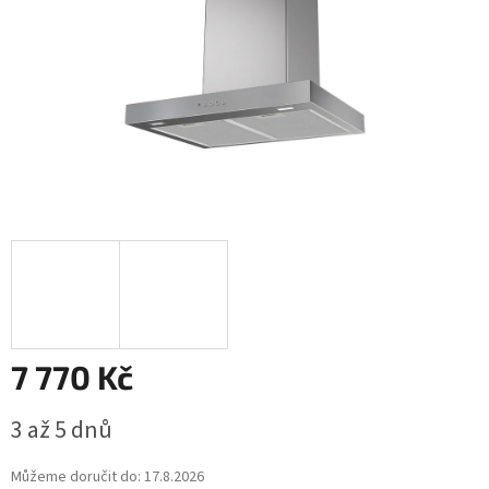
7 770 Kč
Měrná
3 až 5 dnů
cena:
Můžeme doručit do:
17.8.2026