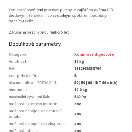
Optimální osvětlení pracovní plochy je zajištěno dvěma LED
diodovými žárovkami se světelným spektrem podobným
dennímu světlu.
Záruka na bezchybnou funkci 5 let.
Doplňkové parametry
Kategorie
:
Komínové digestoře
Hmotnost
:
12 kg
EAN
:
7612985838764
energetická třída
:
B
hlučnost dle iec 60704-2-13
:
50 | 59 | 66 | INT 69 db(A)
hmotnost
:
12.0 kg
maximální výstupní tlak
:
540 Pa
možnost externího motoru
:
ano
možnost napojení na centrální
ano
odtah
:
možnost napojení na rekuperaci
:
ano
možnost odtahu
:
ano