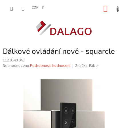
Přejít
NÁKUP
na
CZK
obsah
KOŠÍK
Dálkové ovládání nové - squarcle
112.0540.043
Průměrné
Neohodnoceno
Podrobnosti hodnocení
Značka:
Faber
hodnocení
produktu
je
0,0
z
5
hvězdiček.