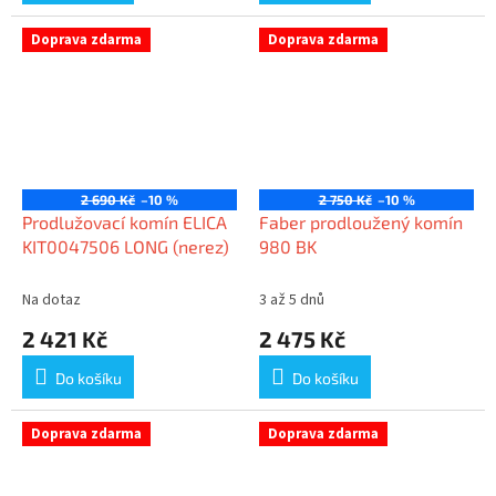
Doprava zdarma
Doprava zdarma
2 690 Kč
–10 %
2 750 Kč
–10 %
Prodlužovací komín ELICA
Faber prodloužený komín
KIT0047506 LONG (nerez)
980 BK
Na dotaz
3 až 5 dnů
2 421 Kč
2 475 Kč
Do košíku
Do košíku
Doprava zdarma
Doprava zdarma