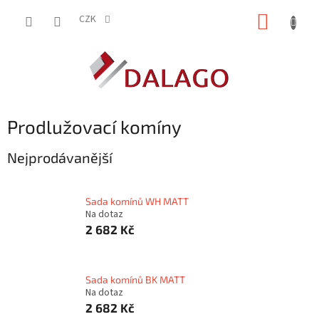
Přejít
NÁKUP
na
CZK
obsah
KOŠÍK
Prodlužovací komíny
Nejprodávanější
Sada komínů WH MATT
Na dotaz
2 682 Kč
Sada komínů BK MATT
Na dotaz
2 682 Kč