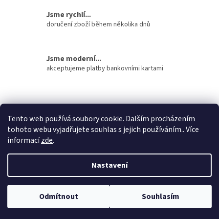
v
Jsme rychlí...
k
doručení zboží během několika dnů
y
v
ý
p
Jsme moderní...
i
akceptujeme platby bankovními kartami
s
u
Z
á
stavební pouzdra ECLISSE
stavební pouzdra JAP
p
Tento web používá soubory cookie. Dalším procházením
stavební pouzdra SCRIGNO
a
tohoto webu vyjadřujete souhlas s jejich používáním.. Více
t
informací
zde
.
í
Nastavení
Vytvořil Shoptet
Odmítnout
Souhlasím
Copyright 2026
dalago.cz
. Všechna práva vyhrazena.