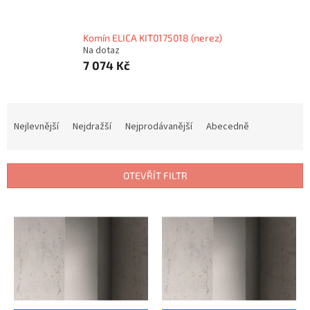
Komín ELICA KIT0175018 (nerez)
Na dotaz
7 074 Kč
Ř
a
Nejlevnější
Nejdražší
Nejprodávanější
Abecedně
z
e
n
OTEVŘÍT FILTR
í
p
V
r
ý
o
p
d
i
u
s
k
p
t
r
ů