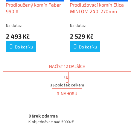
Prodloužený komín Faber
Prodlužovací komín Elica
990 X
MINI OM 240-270mm
Na dotaz
Na dotaz
2 493 Kč
2 529 Kč
Do košíku
Do košíku
NAČÍST 12 DALŠÍCH
S
1
3
t
O
r
36
položek celkem
v
á
l
NAHORU
n
á
k
d
o
v
a
á
Dárek zdarma
c
n
í
K objednávce nad 5000kč
í
p
r