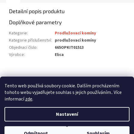
Detailní popis produktu
Doplňkové parametry
Kategorie
:
Prodlužovací komíny
Kategorie příslušenství
:
prodlužovací komíny
Objednací číslo
:
665OPKIT01513
Výrobce
:
Elica
Z
á
stavební pouzdra ECLISSE
stavební pouzdra JAP
p
Tento web používá soubory cookie. Dalším procházením
stavební pouzdra SCRIGNO
a
tohoto webu vyjadřujete souhlas s jejich používáním.. Více
t
informací
zde
.
í
Nastavení
Vytvořil Shoptet
Odmítnout
Souhlasím
Copyright 2026
dalago.cz
. Všechna práva vyhrazena.