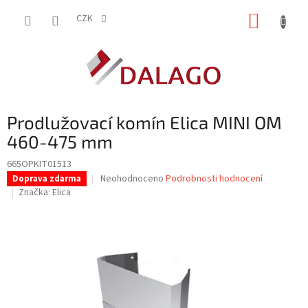
Přejít
NÁKUP
na
CZK
obsah
KOŠÍK
Prodlužovací komín Elica MINI OM
460-475 mm
665OPKIT01513
Průměrné
Neohodnoceno
Podrobnosti hodnocení
Doprava zdarma
hodnocení
Značka:
Elica
produktu
je
0,0
z
5
hvězdiček.