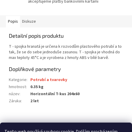
akceptujeme platby bankovními kartami
Popis
Diskuze
Detailní popis produktu
T - spojka hranatá je určena k rozvodům plastového potrubí a to
tak, že se do sebe jednoduše zasunou. T - spojka je vhodná do
max teploty 45°C a je vyrobena z hmoty ABS v bílé barvě.
Doplňkové parametry
Kategorie
:
Potrubí a tvarovky
hmotnost
:
0.35 kg
název
:
Horizontální T-kus 204x60
Záruka
:
2 let
Z
á
stavební pouzdra ECLISSE
stavební pouzdra JAP
p
Tento web používá soubory cookie. Dalším procházením