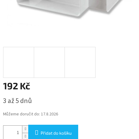
192 Kč
Měrná
3 až 5 dnů
cena:
Můžeme doručit do:
17.8.2026
Přidat do košíku