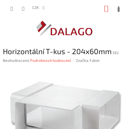
Přejít
NÁKUP
na
CZK
obsah
KOŠÍK
Horizontální T-kus - 204x60mm
582
Průměrné
Neohodnoceno
Podrobnosti hodnocení
Značka:
Faber
hodnocení
produktu
je
0,0
z
5
hvězdiček.