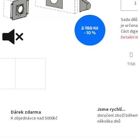
Sada dílů
je určena
2 780 Kč
část dig
–10 %
Detailní 
TISK
Jsme rychlí...
Dárek zdarma
doručení zboží běhe
K objednávce nad 5000kč
několika dnů