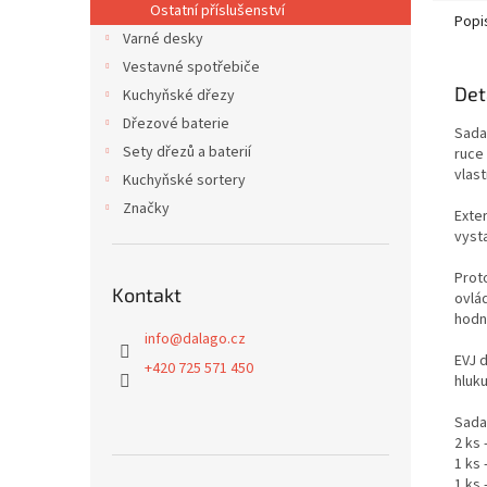
Ostatní příslušenství
Popi
Varné desky
Vestavné spotřebiče
Det
Kuchyňské dřezy
Dřezové baterie
Sada 
Sety dřezů a baterií
ruce
vlast
Kuchyňské sortery
Značky
Exte
vyst
Prot
Kontakt
ovlá
hodn
info
@
dalago.cz
EVJ 
+420 725 571 450
hluk
Sada
2 ks 
1 ks
1 ks 