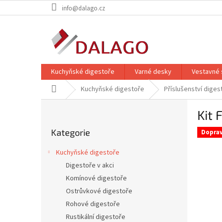
Přejít
info@dalago.cz
na
obsah
Kuchyňské digestoře
Varné desky
Vestavné 
Domů
Kuchyňské digestoře
Příslušenství diges
P
Kit
o
Přeskočit
s
Kategorie
kategorie
Dopra
t
r
Kuchyňské digestoře
a
Digestoře v akci
n
Komínové digestoře
n
í
Ostrůvkové digestoře
p
Rohové digestoře
a
Rustikální digestoře