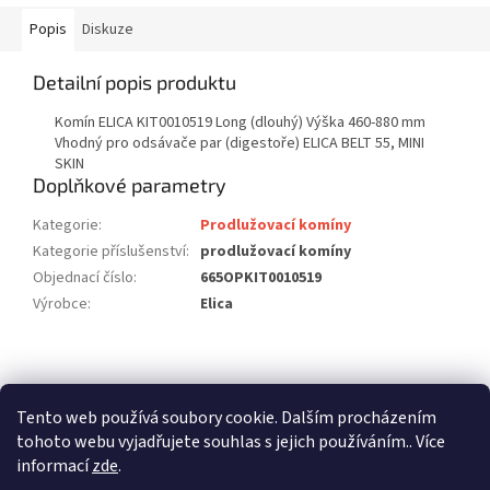
Popis
Diskuze
Detailní popis produktu
Komín ELICA KIT0010519 Long (dlouhý) Výška 460-880 mm
Vhodný pro odsávače par (digestoře) ELICA BELT 55, MINI
SKIN
Doplňkové parametry
Kategorie
:
Prodlužovací komíny
Kategorie příslušenství
:
prodlužovací komíny
Objednací číslo
:
665OPKIT0010519
Výrobce
:
Elica
Z
á
stavební pouzdra ECLISSE
stavební pouzdra JAP
p
Tento web používá soubory cookie. Dalším procházením
stavební pouzdra SCRIGNO
a
tohoto webu vyjadřujete souhlas s jejich používáním.. Více
t
informací
zde
.
í