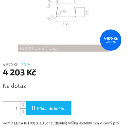
4 670 Kč
–10 %
4 670 Kč
–10 %
4 203 Kč
Měrná
Na dotaz
cena:
Přidat do košíku
Komín ELICA KIT0010519 Long (dlouhý) Výška 460-880 mm Vhodný pro