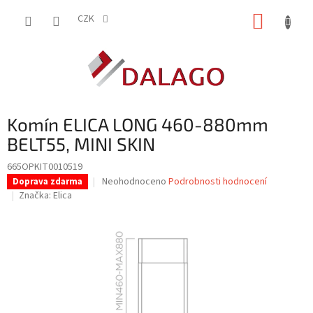
Přejít
NÁKUP
na
CZK
obsah
KOŠÍK
Komín ELICA LONG 460-880mm
BELT55, MINI SKIN
665OPKIT0010519
Průměrné
Neohodnoceno
Podrobnosti hodnocení
Doprava zdarma
hodnocení
Značka:
Elica
produktu
je
0,0
z
5
hvězdiček.