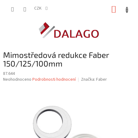
Přejít
NÁKUP
na
CZK
obsah
KOŠÍK
Mimostředová redukce Faber
150/125/100mm
87.644
Průměrné
Neohodnoceno
Podrobnosti hodnocení
Značka:
Faber
hodnocení
produktu
je
0,0
z
5
hvězdiček.