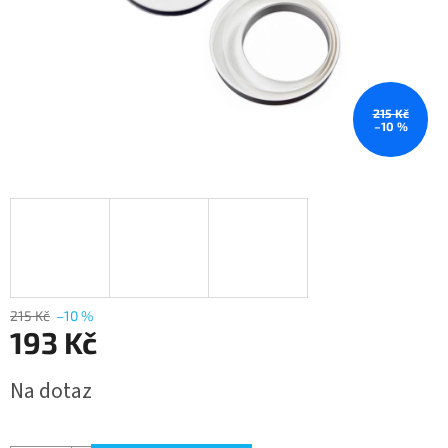
215 Kč
–10 %
215 Kč
–10 %
193 Kč
Měrná
Na dotaz
cena: