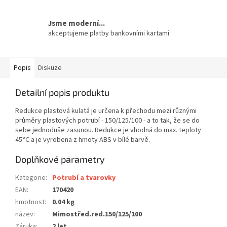
Jsme moderní...
akceptujeme platby bankovními kartami
Popis
Diskuze
Detailní popis produktu
Redukce plastová kulatá je určena k přechodu mezi různými
průměry plastových potrubí - 150/125/100 - a to tak, že se do
sebe jednoduše zasunou. Redukce je vhodná do max. teploty
45°C a je vyrobena z hmoty ABS v bílé barvě.
Doplňkové parametry
Kategorie
:
Potrubí a tvarovky
EAN
:
170420
hmotnost
:
0.04 kg
název
:
Mimostřed.red.150/125/100
Záruka
:
2 let