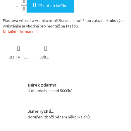
Přidat do košíku
Plastová větrací a ventilační mřížka se samotížnou žaluzií s kruhovým
vyústěním je vhodná pro montáž na fasádu.
Detailní informace
ZEPTAT SE
SDÍLET
Dárek zdarma
K objednávce nad 5000kč
Jsme rychlí...
doručení zboží během několika dnů