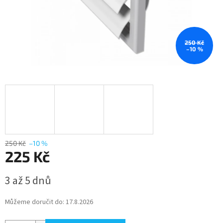
250 Kč
–10 %
250 Kč
–10 %
225 Kč
Měrná
3 až 5 dnů
cena:
Můžeme doručit do:
17.8.2026