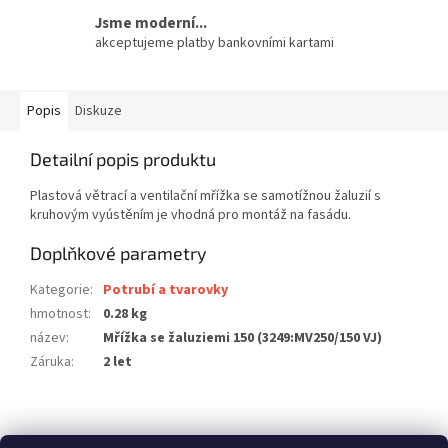
Jsme moderní...
akceptujeme platby bankovními kartami
Popis
Diskuze
Detailní popis produktu
Plastová větrací a ventilační mřížka se samotížnou žaluzií s
kruhovým vyústěním je vhodná pro montáž na fasádu.
Doplňkové parametry
Kategorie
:
Potrubí a tvarovky
hmotnost
:
0.28 kg
název
:
Mřížka se žaluziemi 150 (3249:MV250/150 VJ)
Záruka
:
2 let
Z
á