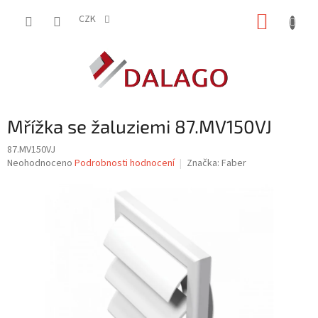
Přejít
NÁKUP
na
CZK
obsah
KOŠÍK
Mřížka se žaluziemi 87.MV150VJ
87.MV150VJ
Průměrné
Neohodnoceno
Podrobnosti hodnocení
Značka:
Faber
hodnocení
produktu
je
0,0
z
5
hvězdiček.