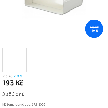
215 Kč
–10 %
215 Kč
–10 %
193 Kč
Měrná
3 až 5 dnů
cena:
Můžeme doručit do:
17.8.2026