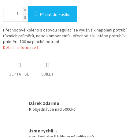
Přidat do košíku
Přechodové koleno s osovou regulací se využívá k napojení potrubí
různých průměrů, nebo komponentů - přechod z kulatého potrubí v
průměru 100 na ploché potrubí
Detailní informace
ZEPTAT SE
SDÍLET
Dárek zdarma
K objednávce nad 5000kč
Jsme rychlí...
doručení zboží během několika dnů