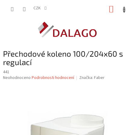
Přejít
NÁKUP
na
CZK
obsah
KOŠÍK
Přechodové koleno 100/204x60 s
regulací
441
Průměrné
Neohodnoceno
Podrobnosti hodnocení
Značka:
Faber
hodnocení
produktu
je
0,0
z
5
hvězdiček.