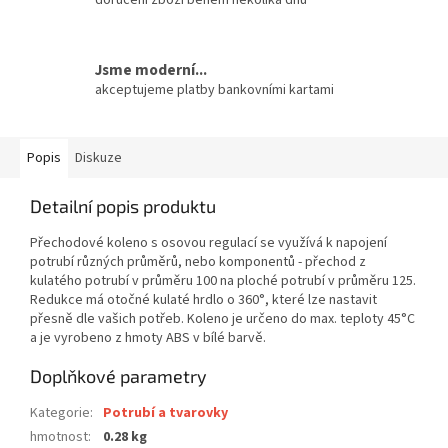
Jsme moderní...
akceptujeme platby bankovními kartami
Popis
Diskuze
Detailní popis produktu
Přechodové koleno s osovou regulací se využívá k napojení
potrubí různých průměrů, nebo komponentů - přechod z
kulatého potrubí v průměru 100 na ploché potrubí v průměru 125.
Redukce má otočné kulaté hrdlo o 360°, které lze nastavit
přesně dle vašich potřeb. Koleno je určeno do max. teploty 45°C
a je vyrobeno z hmoty ABS v bílé barvě.
Doplňkové parametry
Kategorie
:
Potrubí a tvarovky
hmotnost
:
0.28 kg