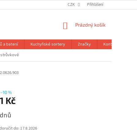
CZK
Přihlášení
NÁKUPNÍ
Prázdný košík
KOŠÍK
 a baterií
Kuchyňské sortery
Značky
Kontakty
Ob
ostrůvkové
2.0626.903
–10 %
1 Kč
 dnů
oručit do:
17.8.2026