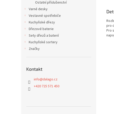
Ostatní příslušenství
Varné desky
Det
Vestavné spotřebiče
Rozb
Kuchyňské dřezy
pro 
Dřezové baterie
Pro 
napoj
Sety dřezů a baterií
Kuchyňské sortery
Značky
Kontakt
info
@
dalago.cz
+420 725 571 450