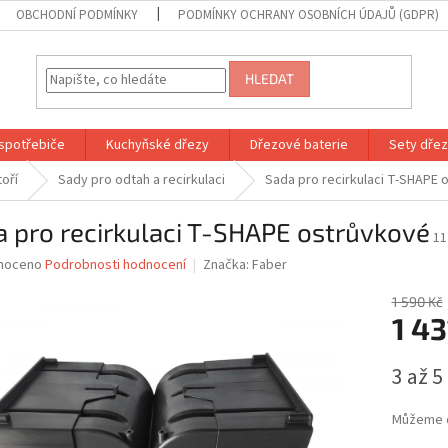
OBCHODNÍ PODMÍNKY
PODMÍNKY OCHRANY OSOBNÍCH ÚDAJŮ (GDPR)
HLEDAT
spotřebiče
Kuchyňské dřezy
Dřezové baterie
Sety dřezů
toří
Sady pro odtah a recirkulaci
Sada pro recirkulaci T-SHAPE 
 pro recirkulaci T-SHAPE ostrůvkové
11
né
noceno
Podrobnosti hodnocení
Značka:
Faber
ní
u
1 590 Kč
1 43
Měrná
3 až 5
cena:
ek.
Můžeme d