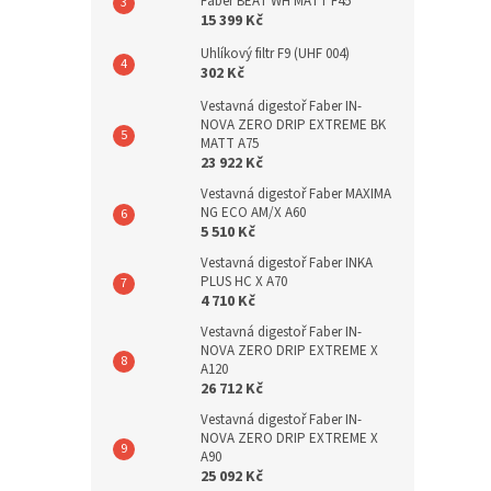
Faber BEAT WH MATT F45
15 399 Kč
Uhlíkový filtr F9 (UHF 004)
302 Kč
Vestavná digestoř Faber IN-
NOVA ZERO DRIP EXTREME BK
MATT A75
23 922 Kč
Vestavná digestoř Faber MAXIMA
NG ECO AM/X A60
5 510 Kč
Vestavná digestoř Faber INKA
PLUS HC X A70
4 710 Kč
Vestavná digestoř Faber IN-
NOVA ZERO DRIP EXTREME X
A120
26 712 Kč
Vestavná digestoř Faber IN-
NOVA ZERO DRIP EXTREME X
A90
25 092 Kč