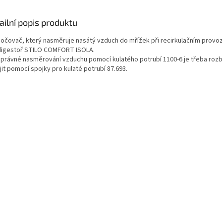
ailní popis produktu
očovač, který nasměruje nasátý vzduch do mřížek při recirkulačním provoz
digestoř STILO COMFORT ISOLA.
správné nasměrování vzduchu pomocí kulatého potrubí 1100-6 je třeba ro
it pomocí spojky pro kulaté potrubí 87.693.