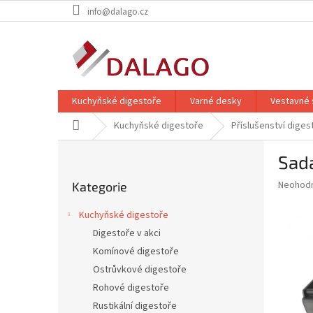
Přejít
info@dalago.cz
na
obsah
Kuchyňské digestoře
Varné desky
Vestavné 
Domů
Kuchyňské digestoře
Příslušenství diges
P
Sada
o
Přeskočit
s
Průměr
Neohod
Kategorie
kategorie
t
hodnoce
r
produkt
Kuchyňské digestoře
a
je
Digestoře v akci
0,0
n
z
Komínové digestoře
n
5
í
Ostrůvkové digestoře
hvězdič
p
Rohové digestoře
a
Rustikální digestoře