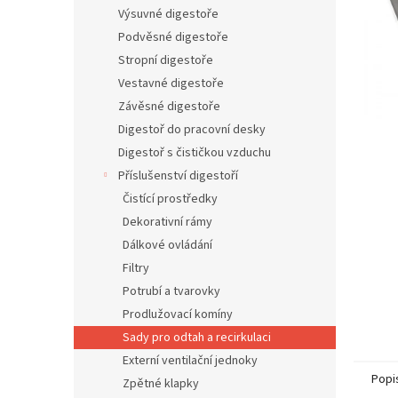
n
Výsuvné digestoře
e
Podvěsné digestoře
l
Stropní digestoře
Vestavné digestoře
Závěsné digestoře
Digestoř do pracovní desky
Digestoř s čističkou vzduchu
Příslušenství digestoří
Čistící prostředky
Dekorativní rámy
Dálkové ovládání
Filtry
Potrubí a tvarovky
Prodlužovací komíny
Sady pro odtah a recirkulaci
Externí ventilační jednoky
Popi
Zpětné klapky