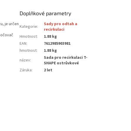
Doplňkové parametry
u, je určen
Sady pro odtah a
Kategorie
:
recirkulaci
zbočovač
Hmotnost
:
1.88 kg
EAN
:
7612985903981
hmotnost
:
1.88 kg
Sada pro recirkulaci T-
název
:
SHAPE ostrůvkové
Záruka
:
2 let