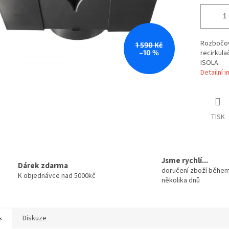
Rozbočov
1 590 Kč
–10 %
recirkul
ISOLA.
Detailní 
TISK
Jsme rychlí...
Dárek zdarma
doručení zboží běhe
K objednávce nad 5000kč
několika dnů
s
Diskuze