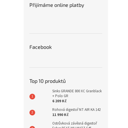
Přijímáme online platby
Facebook
Top 10 produktů
Sinks GRANDE 800 XC Granblack
+ Polo GR
6 209 Kč
Rohová digestoř NT AIR KA 142
11 990 Kč
Ostrůvková závěsná digestoř