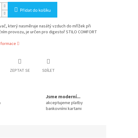
Přidat do košíku
ač, který nasměruje nasátý vzduch do mřížek při
ačním provozu, je určen pro digestoř STILO COMFORT
informace
ZEPTAT SE
SDÍLET
Jsme moderní...
m
akceptujeme platby
bankovními kartami