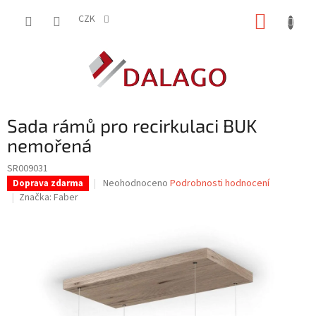
Přejít
NÁKUP
na
CZK
obsah
KOŠÍK
Sada rámů pro recirkulaci BUK
nemořená
SR009031
Průměrné
Neohodnoceno
Podrobnosti hodnocení
Doprava zdarma
hodnocení
Značka:
Faber
produktu
je
0,0
z
5
hvězdiček.