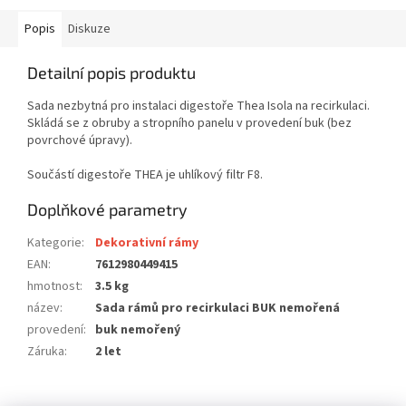
Popis
Diskuze
Detailní popis produktu
Sada nezbytná pro instalaci digestoře Thea Isola na recirkulaci.
Skládá se z obruby a stropního panelu v provedení buk (bez
povrchové úpravy).
Součástí digestoře THEA je uhlíkový filtr F8.
Doplňkové parametry
Kategorie
:
Dekorativní rámy
EAN
:
7612980449415
hmotnost
:
3.5 kg
název
:
Sada rámů pro recirkulaci BUK nemořená
provedení
:
buk nemořený
Záruka
:
2 let
Z