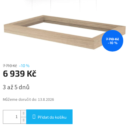
7 710 Kč
–10 %
7 710 Kč
–10 %
6 939 Kč
Měrná
3 až 5 dnů
cena:
Můžeme doručit do:
13.8.2026
Přidat do košíku